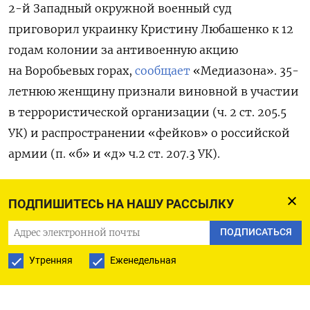
2-й Западный окружной военный суд
приговорил украинку Кристину Любашенко к 12
годам колонии за антивоенную акцию
на Воробьевых горах,
сообщает
«Медиазона». 35-
летнюю женщину признали виновной в участии
в террористической организации (ч. 2 ст. 205.5
УК) и распространении «фейков» о российской
армии (п. «б» и «д» ч.2 ст. 207.3 УК).
По версии следствия, 8 мая 2023 года
Любашенко
ПОДПИШИТЕСЬ НА НАШУ РАССЫЛКУ
поставила колонки на окно съемной квартиры
в подмосковном Долгопрудном, включив запись
ПОДПИСАТЬСЯ
с антивоенной речью и гимном Украины, после
Утренняя
Еженедельная
чего поехала на Воробьевы горы в Москве
и запустила воздушные шарики с привязанным