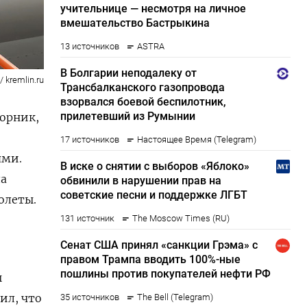
 kremlin.ru
торник,
ями.
ла
молеты.
ы
ил, что