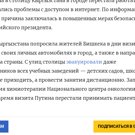
а в столицу Кыргызстана в городе перестала работа
ались проблемы с доступом в интернет. По информ
, причина заключалась в повышенных мерах безопа
сийского президента.
Кыргызстана попросила жителей Бишкека в дни виз
 своих личных автомобилях в город, а также в напр
а страны. С улиц столицы
эвакуировали
даже
еников всех учебных заведений — детских садов, шк
е приходить, а провести занятия дистанционно. За
ния химиотерапии Национального центра онкологи
 время визита Путина перестали принимать пациент
АМ
ПОДПИСАТЬСЯ В 