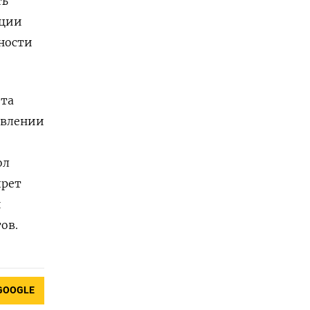
ть
ации
сности
ита
авлении
ол
прет
и
ов.
GOOGLE