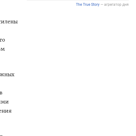
усилены
то
ом
ежных
в
кими
чения