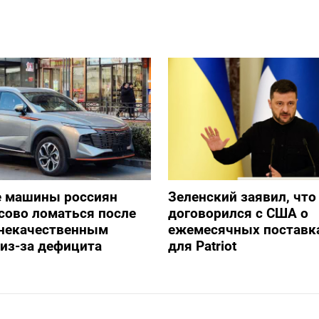
е машины россиян
Зеленский заявил, что
сово ломаться после
договорился с США о
 некачественным
ежемесячных поставка
из-за дефицита
для Patriot