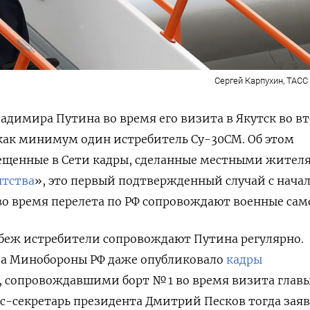
Сергей Карпухин, ТАСС /
адимира Путина во время его визита в Якутск во в
как минимум один истребитель Су-30СМ. Об этом
ещенные в Сети кадры, сделанные местными жител
нтства
», это первый подтвержденный случай с нача
 во время перелета по РФ сопровождают военные са
убеж истребители сопровождают Путина регулярно.
ода Минобороны РФ даже опубликовало
кадры
, сопровождавшими борт № 1 во время визита глав
сс-секретарь президента Дмитрий Песков тогда заяв