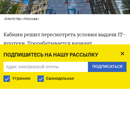
Агентство «Москва»
Кабмин решил пересмотреть условия выдачи IT-
ипотеки. Прорабатывается вариант
об исключении из программы Москвы и Санкт-
ПОДПИШИТЕСЬ НА НАШУ РАССЫЛКУ
Петербурга, где живет значительное количество
ПОДПИСАТЬСЯ
потенциальных претендентов на такие кредиты,
пишут
«Ведомости» со ссылкой на источники,
Утренняя
Еженедельная
близкие к правительству.
Кроме того,
планируется повысить порог по минимальному
уровню зарплат для желающих получить IT-
ипотеку.
Сейчас максимальный размер льготного кредита