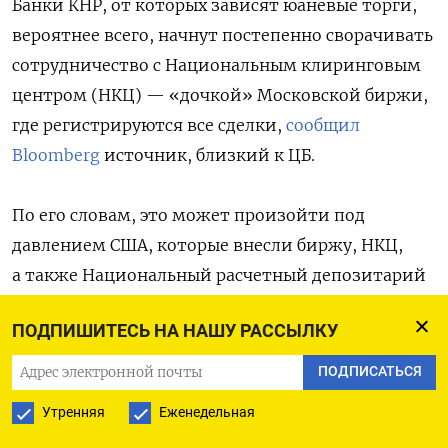
Банки КНР, от которых зависят юаневые торги,
вероятнее всего, начнут постепенно сворачивать
сотрудничество с Национальным клиринговым
центром (НКЦ) — «дочкой» Московской биржи,
где регистрируются все сделки,
сообщил
Bloomberg
источник, близкий к ЦБ.
По его словам, это может произойти под
давлением США, которые внесли биржу, НКЦ,
а также Национальный расчетный депозитарий
в «черные списки», поставив точку
ПОДПИШИТЕСЬ НА НАШУ РАССЫЛКУ
в продолжавшейся более 30 лет эпохе свободных
торгов основными мировыми валютами
ПОДПИСАТЬСЯ
в Москве.
Утренняя
Еженедельная