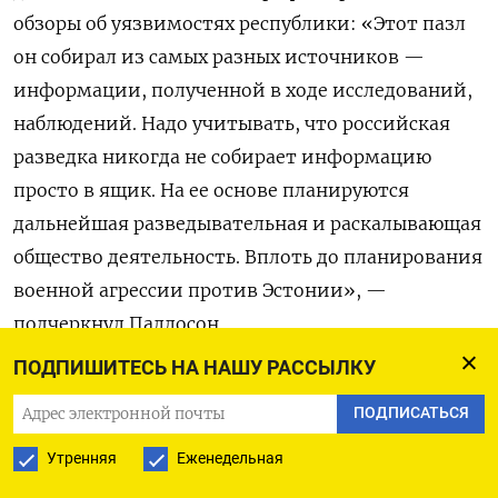
обзоры об уязвимостях республики: «Этот пазл
он собирал из самых разных источников —
информации, полученной в ходе исследований,
наблюдений. Надо учитывать, что российская
разведка никогда не собирает информацию
просто в ящик. На ее основе планируются
дальнейшая разведывательная и раскалывающая
общество деятельность. Вплоть до планирования
военной агрессии против Эстонии», —
подчеркнул Паллосон.
ПОДПИШИТЕСЬ НА НАШУ РАССЫЛКУ
Ведущий прокурор Таави Перн добавил, что
ПОДПИСАТЬСЯ
Морозов
не владел сведениями, составляющими
государственную тайну, но как ученый имел
Утренняя
Еженедельная
доступ к информации, которая интересовала ГРУ