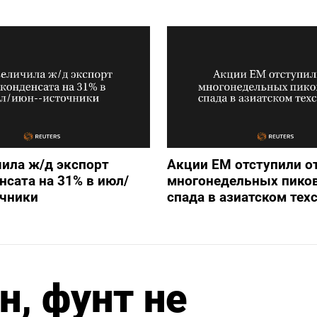
ила ж/д экспорт
Акции ЕМ отступили о
нсата на 31% в июл/
многонедельных пиков
очники
спада в азиатском тех
н, фунт не