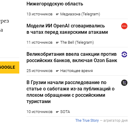
ерез
да
GOOGLE