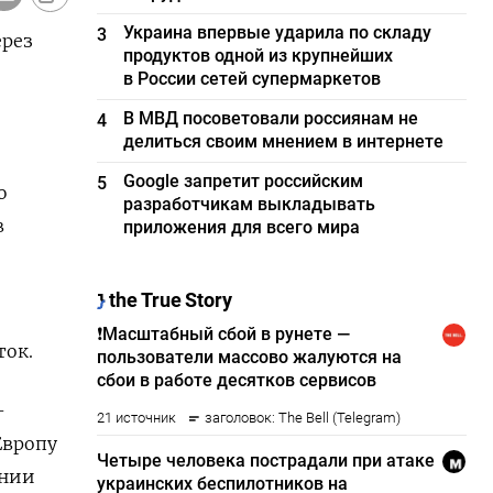
Украина впервые ударила по складу
3
ерез
продуктов одной из крупнейших
в России сетей супермаркетов
В МВД посоветовали россиянам не
4
делиться своим мнением в интернете
Google запретит российским
5
ю
разработчикам выкладывать
в
приложения для всего мира
ток.
-
Европу
ении