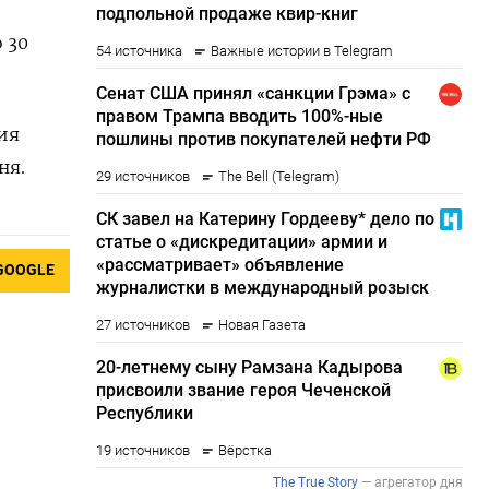
 30
ия
ня.
GOOGLE