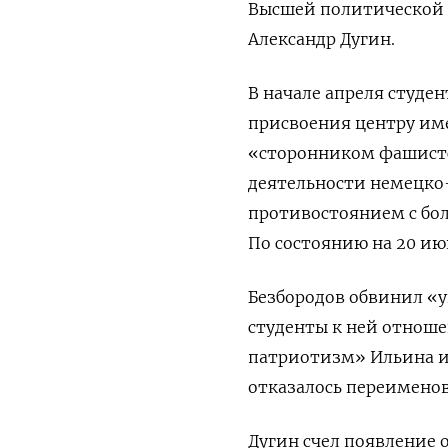
Высшей политической 
Александр Дугин.
В начале апреля студен
присвоения центру им
«сторонником фашистс
деятельности немецко
противостоянием с бо
По состоянию на 20 июн
Безбородов обвинил «у
студенты к ней отнош
патриотизм» Ильина и 
отказалось переимено
Дугин счел появление 