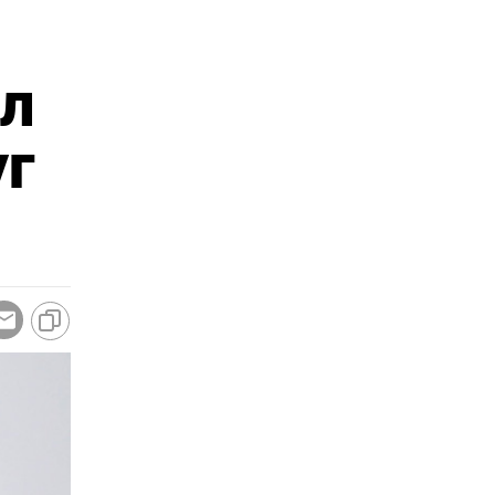
ел
уг