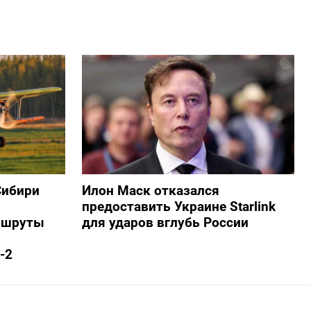
Сибири
Илон Маск отказался
предоставить Украине Starlink
ршруты
для ударов вглубь России
-2