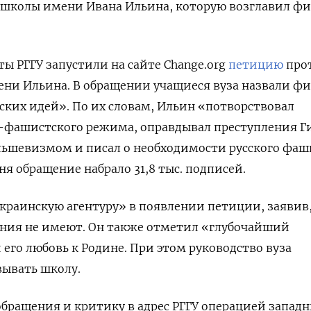
школы имени Ивана Ильина, которую возглавил ф
ты РГГУ запустили на сайте Change.org
петицию
про
ени Ильина. В обращении учащиеся вуза назвали ф
ких идей». По их словам, Ильин «потворствовал
-фашистского режима, оправдывал преступления Г
льшевизмом и писал о необходимости русского фаш
я обращение набрало 31,8 тыс. подписей.
краинскую агентуру» в появлении петиции, заявив,
ения не имеют. Он также отметил «глубочайший
его любовь к Родине. При этом руководство вуза
вывать школу.
обращения и критику в адрес РГГУ операцией запад