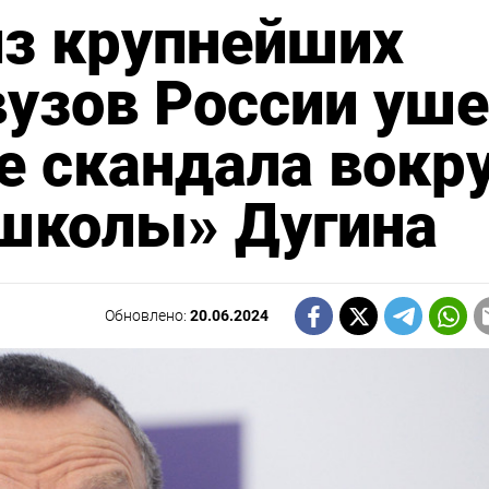
из крупнейших
узов России уш
е скандала вокр
 школы» Дугина
Обновлено:
20.06.2024