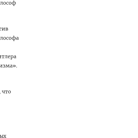
илософ
тив
илософа
итлера
изма».
 что
ных