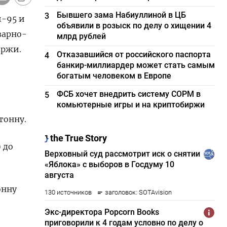
Бывшего зама Набиуллиной в ЦБ
3
и-95 и
объявили в розыск по делу о хищении 4
варно-
млрд рублей
иржи.
Отказавшийся от российского паспорта
4
банкир-миллиардер может стать самым
богатым человеком в Европе
ФСБ хочет внедрить систему СОРМ в
5
комьютерные игры и на криптобиржи
тонну.
 до
онну