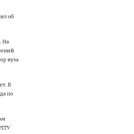
вил об
. На
влений
ор вуза
ет. В
да по
ом
РГГУ