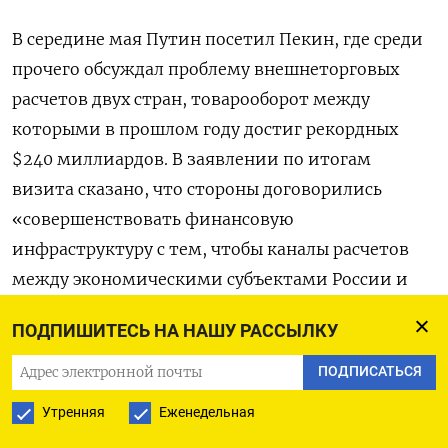
В середине мая Путин посетил Пекин, где среди
прочего обсуждал проблему внешнеторговых
расчетов двух стран, товарооборот между
которыми в прошлом году достиг рекордных
$240 миллиардов. В заявлении по итогам
визита сказано, что стороны договорились
«совершенствовать финансовую
инфраструктуру с тем, чтобы каналы расчетов
между экономическими субъектами России и
Китая функционировали бесперебойно».
ПОДПИШИТЕСЬ НА НАШУ РАССЫЛКУ
«После визита президента РФ Владимира
ПОДПИСАТЬСЯ
Путина в одной из провинций Китая появились
Утренняя
Еженедельная
банки, которые открывают NRA-счета для