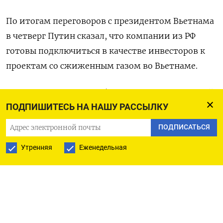
По итогам переговоров с президентом Вьетнама
в четверг Путин сказал, что компании из РФ
готовы подключиться в качестве инвесторов к
проектам со сжиженным газом во Вьетнаме.
У Новатэка в России работает крупнотоннажный
ПОДПИШИТЕСЬ НА НАШУ РАССЫЛКУ
СПГ-завод на Ямале. Первая линия второго его
проекта - подпавшего под санкции США Арктик
ПОДПИСАТЬСЯ
СПГ-2 - была достроена в декабре прошлого года,
Утренняя
Еженедельная
но отгрузки с него так и не начались из-за
дефицита танкеров ледового класса и риска
вторичных санкций в отношении контрагентов.
В прошлом году Новатэк запантентовал