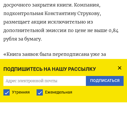
досрочного закрытия книги. Компания,
подконтрольная Константину Струкову,
размещает акции исключительно из
дополнительной эмиссии по цене не выше 0,84
рубля за бумагу.
«Книга заявок была переподписана уже за
первые четыре часа с объявления предложения,
ПОДПИШИТЕСЬ НА НАШУ РАССЫЛКУ
что говорит о значительном интересе
инвесторов к сделке», - говорится в сообщении
ПОДПИСАТЬСЯ
Т-Инвестиции.
Утренняя
Еженедельная
Источник, близкий к сделке, подтвердил эти
данные.