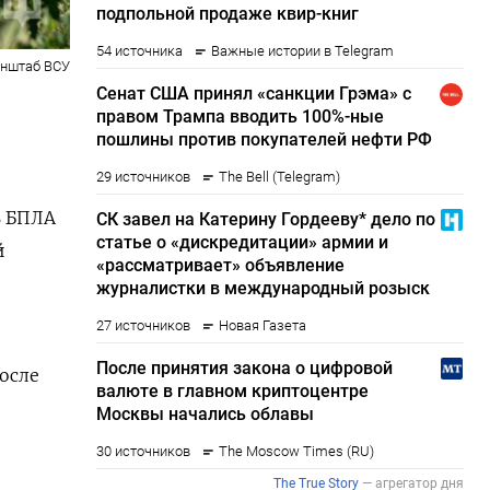
енштаб ВСУ
ь БПЛА
й
осле