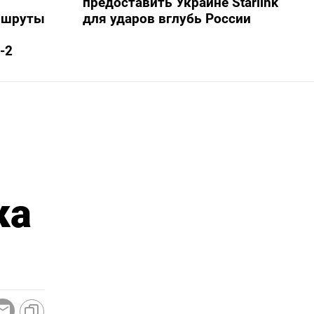
предоставить Украине Starlink
ршруты
для ударов вглубь России
-2
ка