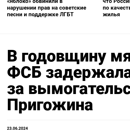
«Яблоко» обвинили в
что Росси
нарушении прав на советские
по качест
песни и поддержке ЛГБТ
жилья
В годовщину м
ФСБ задержал
за вымогатель
Пригожина
23.06.2024