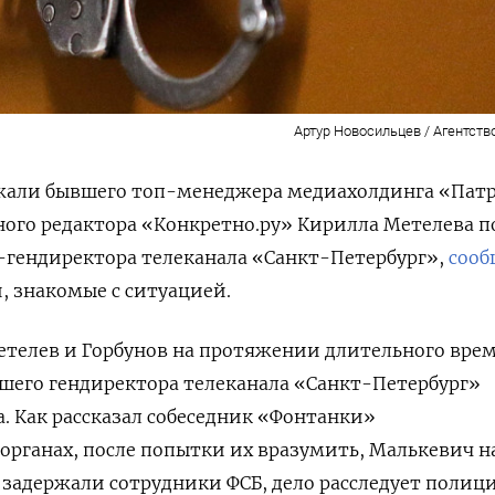
Артур Новосильцев / Агентств
жали бывшего топ-менеджера медиахолдинга «Пат
ного редактора «Конкретно.ру» Кирилла Метелева п
с-гендиректора телеканала «Санкт-Петербург»,
соо
 знакомые с ситуацией.
етелев и Горбунов на протяжении длительного вре
шего гендиректора телеканала «Санкт-Петербург»
. Как рассказал собеседник «Фонтанки»
органах, после попытки их вразумить, Малькевич н
 задержали сотрудники ФСБ, дело расследует полици