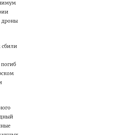
нимум
рии
е дроны
м сбили
 погиб
рском
и
ного
рдный
нные
ипажных