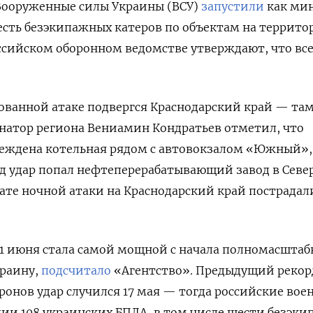
ооруженные силы Украины (ВСУ)
запустили
как ми
есть безэкипажных катеров по объектам на террито
оссийском оборонном ведомстве утверждают, что вс
ованной атаке подвергся Краснодарский край — та
рнатор региона Вениамин Кондратьев отметил, что
реждена котельная рядом с автовокзалом «Южный»,
од удар попал нефтеперерабатывающий завод в Севе
ьтате ночной атаки на Краснодарский край пострадал
1 июня стала самой мощной с начала полномасштаб
краину,
подсчитало
«Агентство». Предыдущий реко
ронов удар случился 17 мая — тогда российские вое
ии 108 украинских БПЛА, в том числе шести безэк