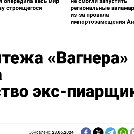
я опередила весь мир
не смогли запустить
ву строящегося
региональные авиама
из-за провала
импортозамещения Ан
ятежа «Вагнера»
а
ство экс-пиарщи
Обновлено:
23.06.2024