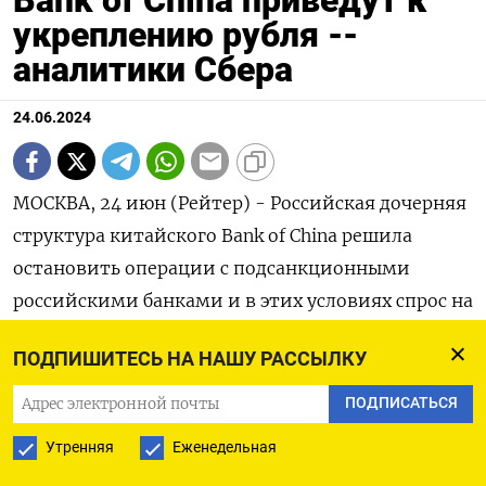
Bank of China приведут к
укреплению рубля --
аналитики Сбера
24.06.2024
МОСКВА, 24 июн (Рейтер) - Российская дочерняя
структура китайского Bank of China решила
остановить операции с подсанкционными
российскими банками и в этих условиях спрос на
валюту может снизиться, а часть участников
ПОДПИШИТЕСЬ НА НАШУ РАССЫЛКУ
рынка захочет ее продать, опасаясь проблем с
доступом к юаням, предупреждают аналитики
ПОДПИСАТЬСЯ
Сбербанка.
Утренняя
Еженедельная