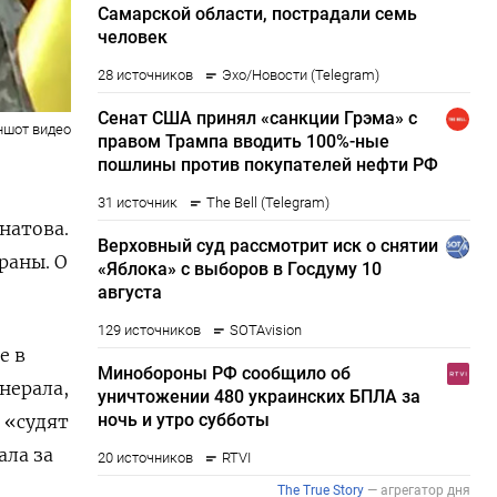
ншот видео
натова.
раны. О
е в
нерала,
 «судят
ала за