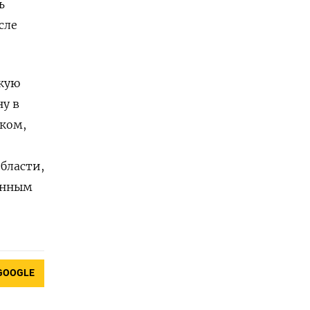
ь
сле
скую
ну в
ском,
области,
енным
GOOGLE