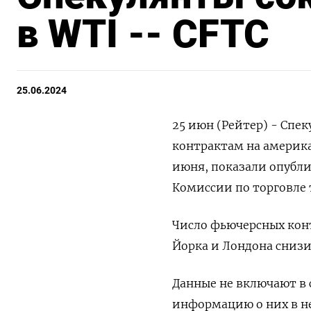
в WTI -- CFTC
25.06.2024
25 июн (Рейтер) - Спе
контрактам на америка
июня, показали опубл
Комиссии по торговле
Число фьючерсных конт
Йорка и Лондона снизило
Данные не включают в 
информацию о них в не