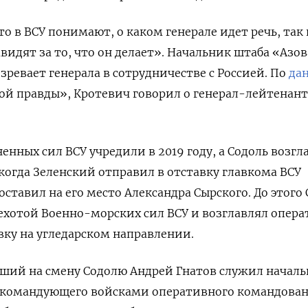
о в ВСУ понимают, о каком генерале идет речь, так 
видят за то, что он делает». Начальник штаба «Азо
зревает генерала в сотрудничестве с Россией. По
да
й правды», Кротевич говорил о генерал-лейтенант
нных сил ВСУ учредили в 2019 году, а Содоль возгл
 когда Зеленский отправил в отставку главкома ВСУ
ставил на его место Александра Сырского. До этого
ехотой Военно-морских сил ВСУ и возглавлял опер
ку на угледарском направлении.
дший на смену Содолю Андрей Гнатов служил начал
 командующего войсками оперативного командова