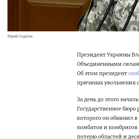
Юрий Содоль
Президент Украины Вл
Объединенными силами 
Об этом президент
соо
причинах увольнения о
За день до этого начал
Государственное бюро 
которого он обвинил в
комбатов и комбригов з
потерю областей и дес