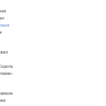
как
ва»
нным
е
авил
 Содоль
ативно-
ьником
ния