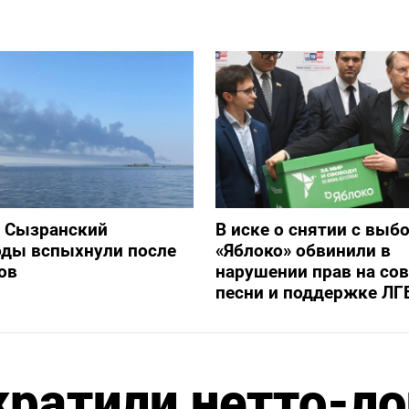
и Сызранский
В иске о снятии с выб
оды вспыхнули после
«Яблоко» обвинили в
ов
нарушении прав на со
песни и поддержке ЛГ
ратили нетто-ло