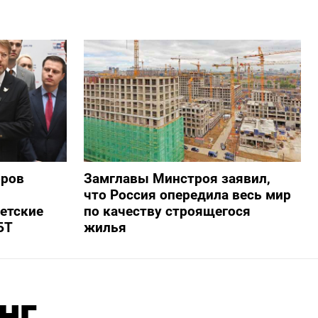
оров
Замглавы Минстроя заявил,
что Россия опередила весь мир
ветские
по качеству строящегося
БТ
жилья
нг