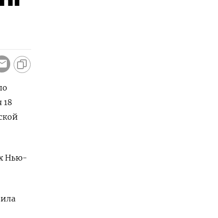
по
 18
ской
х Нью-
вила