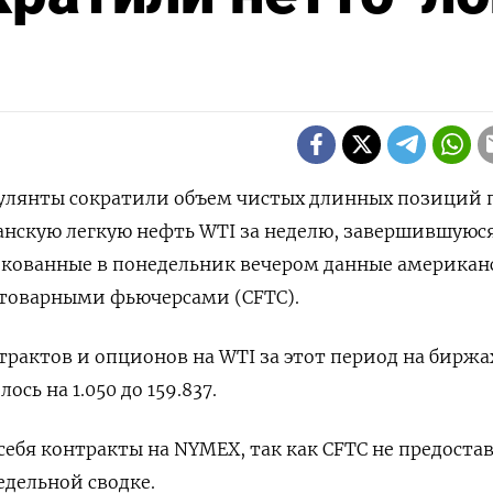
кулянты сократили объем чистых длинных позиций 
нскую легкую нефть WTI за неделю, завершившуюся
икованные в понедельник вечером данные американ
 товарными фьючерсами (CFTC).
рактов и опционов на WTI за этот период на биржа
сь на 1.050 до 159.837.
себя контракты на NYMEX, так как CFTC не предоста
дельной сводке.