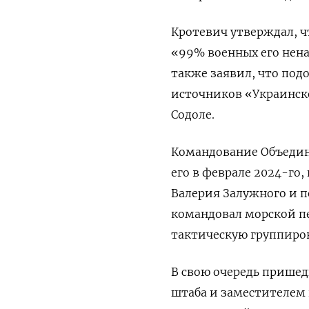
Кротевич утверждал, чт
«99% военных его нена
также заявил, что подо
источников «Украинско
Содоле.
Командование Объедине
его в феврале 2024-го,
Валерия Залужного и по
командовал морской п
тактическую группиров
В свою очередь прише
штаба и заместителем