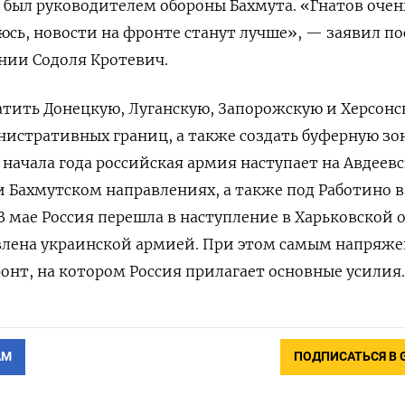
а был руководителем обороны Бахмута. «Гнатов очен
сь, новости на фронте станут лучше», — заявил по
нии Содоля Кротевич.
атить Донецкую, Луганскую, Запорожскую и Херсон
нистративных границ, а также создать буферную зо
 начала года российская армия наступает на Авдеев
Бахмутском направлениях, а также под Работино в
В мае Россия перешла в наступление в Харьковской 
овлена украинской армией. При этом самым напряж
онт, на котором Россия прилагает основные усилия.
АМ
ПОДПИСАТЬСЯ В 