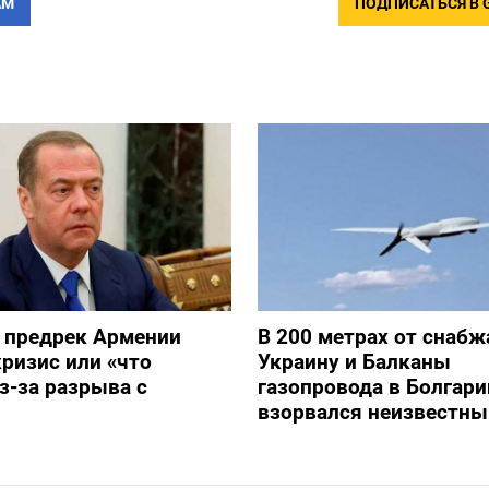
АМ
ПОДПИСАТЬСЯ В 
 предрек Армении
В 200 метрах от снаб
ризис или «что
Украину и Балканы
з-за разрыва с
газопровода в Болгари
взорвался неизвестны