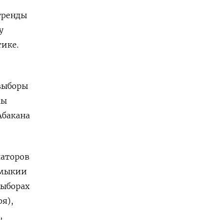
тренды
у
ике.
 выборы
мы
Абакана
наторов
лмыкии
выборах
я),
,