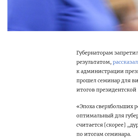
Губернаторам запретил
результатом,
рассказа
к администрации прези
прошел семинар для в
итогов президентской
«Эпоха сверхбольших р
оптимальный для губер
считается [скорее] „
по итогам семинара.