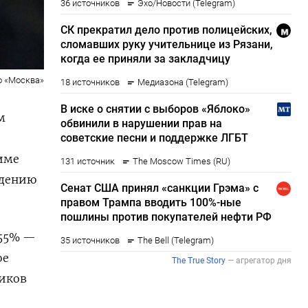
о «Москва»
м
име
едению
 55% —
ое
ников