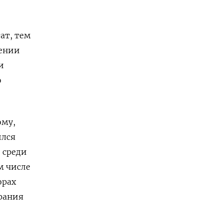
ат, тем
шении
и
ю
ому,
ился
 среди
м числе
орах
брания