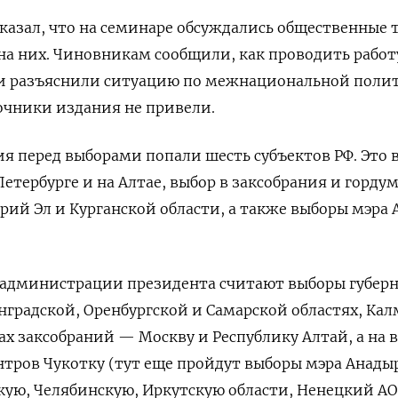
сказал, что на семинаре обсуждались общественные 
на них. Чиновникам сообщили, как проводить работ
 и разъяснили ситуацию по межнациональной полит
очники издания не привели.
ия перед выборами попали шесть субъектов РФ. Это
етербурге и на Алтае, выбор в заксобрания и горду
рий Эл и Курганской области, а также выборы мэра 
администрации президента считают выборы губер
нградской, Оренбургской и Самарской областях, Ка
ах заксобраний — Москву и Республику Алтай, а на 
ров Чукотку (тут еще пройдут выборы мэра Анадыр
ую, Челябинскую, Иркутскую области, Ненецкий АО