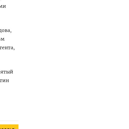
ами
дова,
ом
тента,
пятый
утин