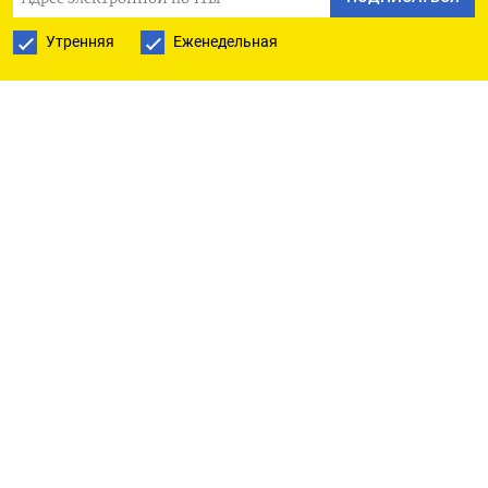
опустилась до 4,3157%.
Утренняя
Еженедельная
Фьючерсы на Dow снизились на 0,17%, на S&P 500
- на 0,09%, а на Nasdaq 100 - на 0,15%.
Фьючерсы на нефть марки Brent поднялись на
0,73% до $85,87 за баррель, марки WTI -
подорожали на 0,62% до $81,4 за баррель.
(Бюро Рейтер в Гданьске)
ПОДПИСАТЬСЯ НА ТЕЛЕГРАМ
ПОДПИСАТЬСЯ В GOOGLE