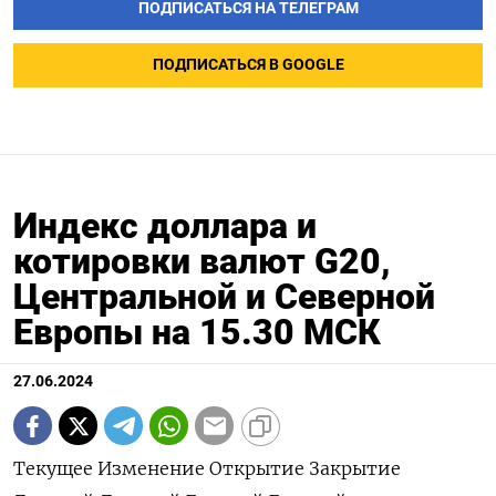
ПОДПИСАТЬСЯ НА ТЕЛЕГРАМ
ПОДПИСАТЬСЯ В GOOGLE
Индекс доллара и
котировки валют G20,
Центральной и Северной
Европы на 15.30 МСК
27.06.2024
Текущее Изменение Открытие Закрытие Дневной Дневной Годовой Годовой значение к максимум минимум максимум минимум закрытию, % Индекс доллара к 6 валютам : 105,87 -0,17 106,04 106,05 106,08 105,85 106,51 101,29 Евро 1,0702 0,22 1,0678 1,0679 1,0704 1,0678 1,1044 1,0602 Японская иена 160,45 -0,21 160,79 160,79 160,79 160,32 160,86 140,82 Британский фунт 1,2647 0,21 1,2623 1,262 1,2654 1,2614 1,2893 1,23 Канадский доллар 1,3684 -0,12 1,3699 1,37 1,3712 1,368 1,3846 1,323 Шведская крона 10,5902 0,16 10,5747 10,5736 10,6099 10,548 11,0487 10,0558 Швейцарский франк 0,8976 0,04 0,8969 0,8972 0,898 0,8965 0,9224 0,84 Валюты G20: Аргентинский песо 910,5 0,17 0 910,5 0 0 910,5 810,65 Австралийский доллар 0,6653 0,11 0,6646 0,6646 0,6672 0,6641 0,6839 0,6363 Бразильский реал 5,4872 -0,58 5,519 5,5194 5,524 5,4855 5,526 4,8314 Индийская рупия 83,4253 -0,16 83,574 83,56 83,591 83,4388 83,739 82,65 Индонезийская рупия 16 395 -0,03 16 385 16 400 16 430 16 400 16 475 15 450 Китайский юань 7,2684 0,02 7,2672 7,2666 7,2689 7,2673 7,2689 7,1097 Мексиканский песо 18,339 0,08 18,332 18,325 18,445 18,2841 18,986 16,2645 Российский рубль 85,2 -3,45 88,2455 88,2455 88,2455 84,0045 95,4705 82,02 Саудовский риал 3,7514 0 3,7515 3,7515 3,7515 3,7506 3,7521 3,7483 Турецкая лира 32,844 0,02 32,8137 32,8379 32,9426 32,8151 33,0264 29,567 Южнокорейская вона 1 385,52 -0,53 1 392,9 1 392,9 1 394,33 1 385,2 1 400,15 1 291,17 Южноафриканский ранд 18,3495 0,95 18,2218 18,1771 18,4304 18,1344 19,3912 17,8718 Европа: Польский злотый 4,0321 -0,12 4,0369 4,037 4,0419 4,0247 4,1235 3,9013 Чешская крона 23,273 -0,12 23,286 23,3 23,352 23,277 23,883 22,308 Венгерский форинт 370,7 -0,09 371,05 371,04 372,07 370,24 373,51 343,35 Норвежская крона 10,6477 -0,28 10,6679 10,6779 10,6923 10,6392 11,1375 10,1432