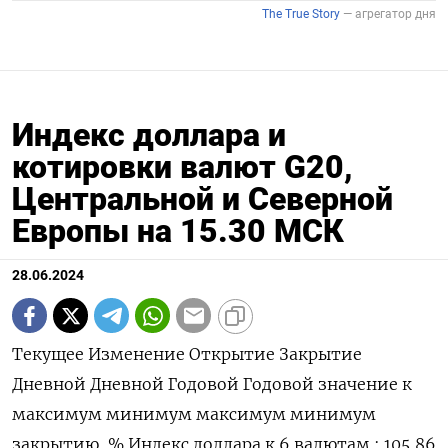
Индекс доллара и
котировки валют G20,
Центральной и Северной
Европы на 15.30 МСК
28.06.2024
Текущее Изменение Открытие Закрытие Дневной Дневной Годовой Годовой значение к максимум минимум максимум минимум закрытию, % Индекс доллара к 6 валютам : 105,86 -0,028 105,9 105,89 106,13 105,79 106,51 101,29 Евро 1,0705 0,03 1,0701 1,0702 1,0719 1,0685 1,1044 1,0602 Японская иена 160,47 -0,17 160,74 160,74 161,27 160,39 161,27 140,82 Британский фунт 1,2648 0,08 1,2637 1,2638 1,2663 1,2622 1,2893 1,23 Канадский доллар 1,3696 -0,04 1,3699 1,3701 1,3734 1,3687 1,3846 1,323 Шведская крона 10,6174 -0,05 10,5995 10,6226 10,6618 10,5965 11,0487 10,0558 Швейцарский франк 0,8996 0,12 0,8985 0,8985 0,9003 0,8982 0,9224 0,84 Валюты G20: Аргентинский песо 910,5 0 0 910,5 0 0 911,74 810,65 Австралийский доллар 0,6663 0,27 0,6646 0,6645 0,6671 0,6621 0,6839 0,6363 Бразильский реал 5,5118 0,18 5,5019 5,5019 5,516 5,4844 5,5384 4,8314 Индийская рупия 83,3396 -0,12 83,453 83,4379 83,4875 83,3514 83,739 82,65 Индонезийская рупия 16 370 -0,15 16 390 16 395 16 415 16 380 16 493 15 450 Китайский юань 7,2625 -0,09 7,2671 7,2688 7,268 7,263 7,2689 7,1097 Мексиканский песо 18,256 -0,88 18,418 18,419 18,598 18,2609 18,986 16,2645 Российский рубль 84,9 -0,11 84,9955 84,9955 88,2455 84,82 95,4705 82,02 Саудовский риал 3,7515 0 3,7514 3,7514 3,7516 3,7506 3,7521 3,7483 Турецкая лира 32,8292 0,08 32,73 32,8041 33,0425 32,8252 33,0425 29,567 Южнокорейская вона 1 376,63 -0,7 1 386,35 1 386,35 1 388,36 1 375,28 1 400,15 1 291,17 Южноафриканский ранд 18,2096 -1,38 18,4708 18,464 18,5253 18,1608 19,3912 17,8718 Европа: Польский злотый 4,0252 0 4,0246 4,0254 4,0369 4,0208 4,1235 3,9013 Чешская крона 23,383 -0,03 23,394 23,39 23,466 23,334 23,883 22,308 Венгерский форинт 368,6 -0,41 370,12 370,13 371 368,53 373,51 343,35 Норвежская крона 10,6479 0,24 10,6277 10,6221 10,6948 10,6116 11,1375 10,1432