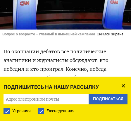
Вопрос о возрасте – главный в нынешней кампании
Снимок экрана
По окончании дебатов все политические
аналитики и журналисты обсуждают, кто
победил и кто проиграл. Конечно, победа
и поражение в дебатах — субъективное мнение,
в отличие от подсчета голосов.
ПОДПИШИТЕСЬ НА НАШУ РАССЫЛКУ
ПОДПИСАТЬСЯ
Но 27 июня дебаты Байден проиграл. По мнению
ветерана политического консалтинга для
Утренняя
Еженедельная
Демократической партии Дэвида Аксельрода,
задачей Байдена было «выглядеть лучше, чем его