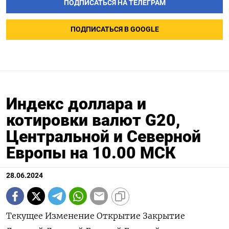
ПОДПИСАТЬСЯ НА ТЕЛЕГРАМ
ПОДПИСАТЬСЯ В GOOGLE
Индекс доллара и
котировки валют G20,
Центральной и Северной
Европы на 10.00 МСК
28.06.2024
Текущее Изменение Открытие Закрытие Дневной Дневной Годовой Годовой значение к максимум минимум максимум минимум закрытию, % Индекс доллара к 6 валютам : 105,99 0,094 105,9 105,89 106,13 105,87 106,51 101,29 Евро 1,0696 -0,06 1,0701 1,0702 1,071 1,0685 1,1044 1,0602 Японская иена 160,92 0,11 160,74 160,74 161,27 160,65 161,27 140,82 Британский фунт 1,2639 0,01 1,2637 1,2638 1,2646 1,2622 1,2893 1,23 Канадский доллар 1,371 0,07 1,3699 1,3701 1,3734 1,3696 1,3846 1,323 Шведская крона 10,6429 0,19 10,5995 10,6226 10,6614 10,5965 11,0487 10,0558 Швейцарский франк 0,8989 0,04 0,8985 0,8985 0,8999 0,8982 0,9224 0,84 Валюты G20: Аргентинский песо 910,5 0 0 910,5 0 0 911,74 810,65 Австралийский доллар 0,663 -0,23 0,6646 0,6645 0,6651 0,6621 0,6839 0,6363 Бразильский реал 5,5009 -0,02 5,5019 5,5019 5,5034 5,5019 5,5384 4,8314 Индийская рупия 83,4091 -0,03 83,453 83,4379 83,4875 83,3775 83,739 82,65 Индонезийская рупия 16 388 -0,04 16 390 16 395 16 415 16 385 16 493 15 450 Китайский юань 7,2663 -0,03 7,2671 7,2688 7,268 7,265 7,2689 7,1097 Мексиканский песо 18,421 0,01 18,418 18,419 18,598 18,4029 18,986 16,2645 Российский рубль 85,2 0,24 84,9955 84,9955 86,9955 85,0045 95,4705 82,02 Саудовский риал 3,7514 0 3,7514 3,7514 3,7515 3,7506 3,7521 3,7483 Турецкая лира 32,953 0,45 32,73 32,8041 33,0425 32,8471 33,0425 29,567 Южнокорейская вона 1 378,18 -0,59 1 386,35 1 386,35 1 388,36 1 376,25 1 400,15 1 291,17 Южноафриканский ранд 18,4063 -0,31 18,4708 18,464 18,5253 18,4085 19,3912 17,8718 Европа: Польский злотый 4,0309 0,14 4,0246 4,0254 4,0369 4,0269 4,1235 3,9013 Чешская крона 23,404 0,06 23,394 23,39 23,466 23,376 23,883 22,308 Венгерский форинт 369,98 -0,04 370,12 370,13 371 369,94 373,51 343,35 Норвежская крона 10,6802 0,55 10,6277 10,6221 10,6948 10,6116 11,1375 10,1432