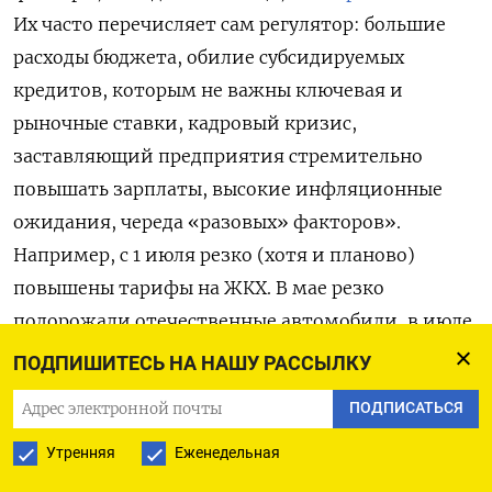
Их часто перечисляет сам регулятор: большие
расходы бюджета, обилие субсидируемых
кредитов, которым не важны ключевая и
рыночные ставки, кадровый кризис,
заставляющий предприятия стремительно
повышать зарплаты, высокие инфляционные
ожидания, череда «разовых» факторов».
Например, с 1 июля резко (хотя и планово)
повышены тарифы на ЖКХ. В мае резко
подорожали отечественные автомобили, в июле
ЖКХ, а потом могут возникнуть проблемы с
ПОДПИШИТЕСЬ НА НАШУ РАССЫЛКУ
урожаем – «в общем, всегда найдется что-то,
ПОДПИСАТЬСЯ
что мешает [замедлить рост цен]», перечисляет
Коган. Управляющий директор ГПБ Private
Утренняя
Еженедельная
Banking Егор Сусин
отмечал
вклад поствыборной