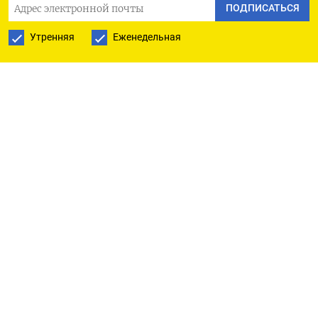
устранением аварии», добавил Смирнов.
ПОДПИСАТЬСЯ
Утренняя
Еженедельная
Проблемы с электроснабжением
начались
и в Воронежской области. Там без света остались
20 тысяч жителей четырех районов региона:
Лисинского, Острожского, Кантемировского,
Каменского.
Ранее
стало известно
, что 90% Белгородской
области осталось без света после атаки БПЛА на
местные подстанции. В настоящий момент
электричества нет в Белгороде, Старом Осколе,
Волоконовке, Шебекино, Алексеевке и других
населенных пунктах.
По данным Минобороны РФ, ВСУ в ночь на 1 июля