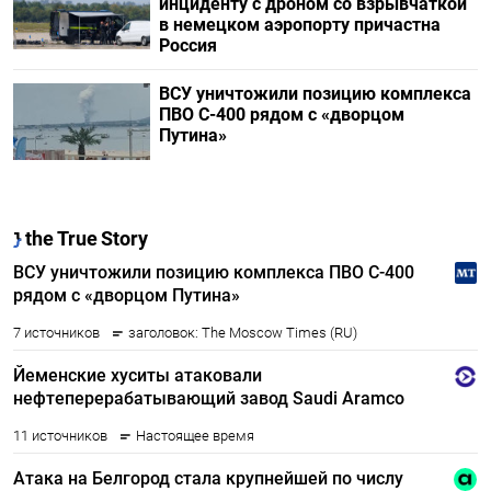
инциденту с дроном со взрывчаткой
в немецком аэропорту причастна
Россия
ВСУ уничтожили позицию комплекса
ПВО С-400 рядом с «дворцом
Путина»