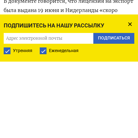
В документе говорится, что лицензия на экспорт
была выдана 19 июня и Нидерланды «скоро
поставят первые F-16 в Украину». Однако в нем
ПОДПИШИТЕСЬ НА НАШУ РАССЫЛКУ
также отмечается, что «по запросу Украины
информация больше не будет разглашаться в
ПОДПИСАТЬСЯ
преддверии первой поставки», а представители
Утренняя
Еженедельная
парламента будут проинформированы об этом
конфиденциально.
В июне Оллонгрен сообщала, что первые F-16
передадут Украине «этим летом», а в
дальнейшем экспорт самолетов поставят «на
поток». Однако после этого Минобороны
Нидерландов опубликовало заявление о том, что
24 истребителя будут поставлены «после лета».