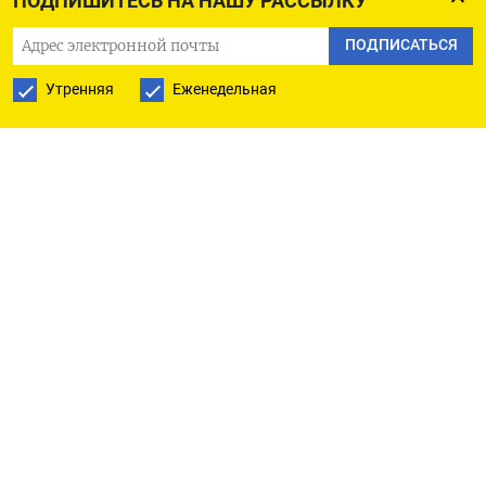
ПОДПИШИТЕСЬ НА НАШУ РАССЫЛКУ
продукцию в Россию. Ситуация усугубилась
в конце июня после введения ЕС запрета
ПОДПИСАТЬСЯ
на использование российского аналога
Утренняя
Еженедельная
международной системы SWIFT — Системы
передачи финансовых сообщений ЦБ РФ.
В результате на текущий момент на Ozon
Global
невозможно заказать дорогую электронику
из Китая с доставкой в Россию. По данным
источников «Коммерсанта» на рынке интернет-
продаж, аналогичная ситуация наблюдается
у двух других крупных маркетплейсов —
Wildberries
и AliExpress.
Помимо проблем с платежами,