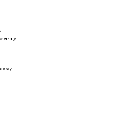
к
 месяцу
риоду