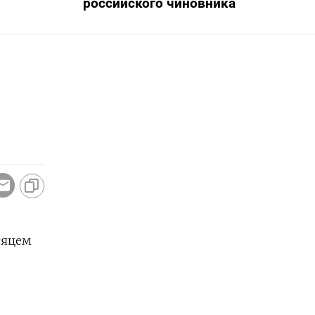
российского чиновника
сяцем