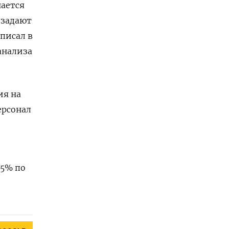
нается
 задают
писал в
анализа
ия на
ерсонал
,5% по