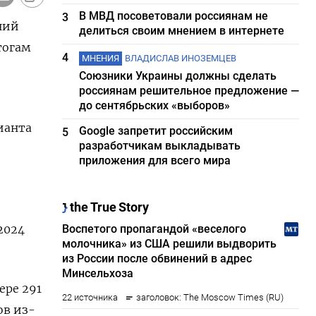
В МВД посоветовали россиянам не
3
ний
делиться своим мнением в интернете
тогам
4
МНЕНИЯ
ВЛАДИСЛАВ ИНОЗЕМЦЕВ
Союзники Украины должны сделать
россиянам решительное предложение —
до сентябрьских «выборов»
ианта
Google запретит российским
5
разработчикам выкладывать
приложения для всего мира
2024
ере 291
ов из-