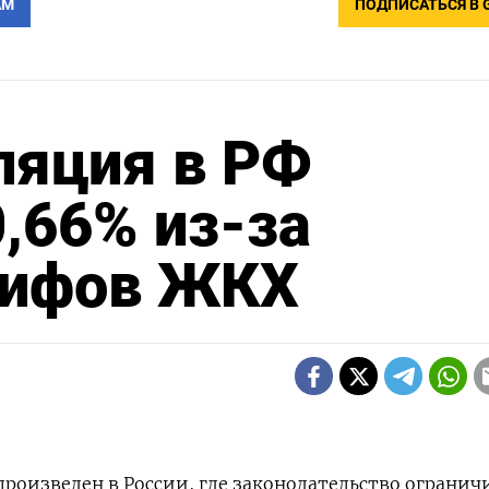
АМ
ПОДПИСАТЬСЯ В 
ляция в РФ
0,66% из-за
рифов ЖКХ
роизведен в России, где законодательство огранич