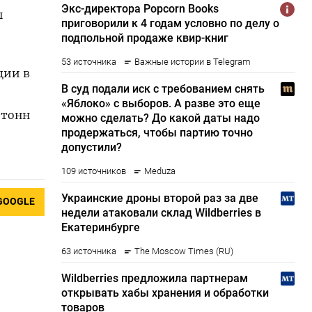
ы
ции в
 тонн
GOOGLE