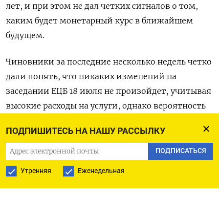
лет, и при этом не дал четких сигналов о том,
каким будет монетарный курс в ближайшем
будущем.
Чиновники за последние несколько недель четко
дали понять, что никаких изменений на
заседании ЕЦБ 18 июля не произойдет, учитывая
высокие расходы на услуги, однако вероятность
снижения ставки в сентябре остается.
ПОДПИШИТЕСЬ НА НАШУ РАССЫЛКУ
«Некоторые сочли, что данные, доступные с
ПОДПИСАТЬСЯ
момента последнего заседания, не убедили их в
Утренняя
Еженедельная
том, что инфляция сблизится с целевым
уровнем в 2% к 2025 году», — говорится в
протоколе июньского заседания.