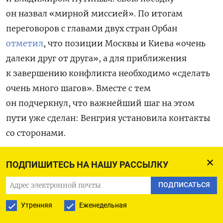
он назвал «мирной миссией». По итогам
переговоров с главами двух стран Орбан
отметил
, что позиции Москвы и Киева «очень
далеки друг от друга», а для приближения
к завершению конфликта необходимо «сделать
очень много шагов». Вместе с тем
он подчеркнул, что важнейший шаг на этом
пути уже сделан: Венгрия установила контакты
со сторонами.
Во время беседы с Зеленским Орбан
предложил
ПОДПИШИТЕСЬ НА НАШУ РАССЫЛКУ
ему подумать над прекращением огня, чтобы
ПОДПИСАТЬСЯ
начать мирный процесс с Россией. В офисе
президента Украины это предложение
отвергли
.
Утренняя
Еженедельная