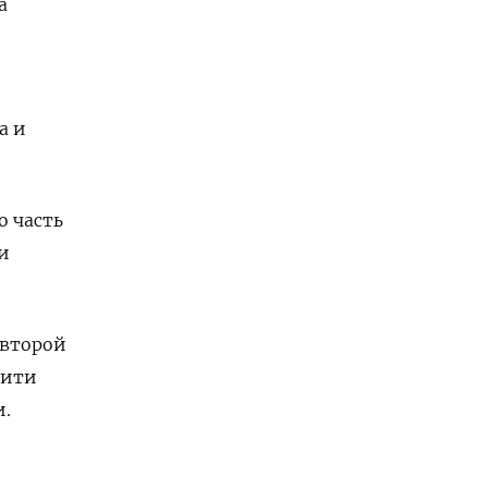
а
а и
о часть
и
 второй
Сити
и.