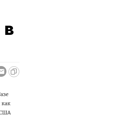
 в
Газе
 как
 США