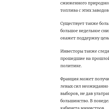
сжиженного природного
топлива с этих заводов
Существует также боль
большое недельное сни
окажет поддержку цена
Инвесторы также следя
прошедшие на прошлой
политике.
Франция может получи
левых сил неожиданно 
выборов, не дав ультр
большинство. В понед
кабинета министров.