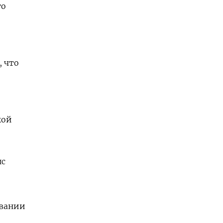
го
, что
кой
нс
овании