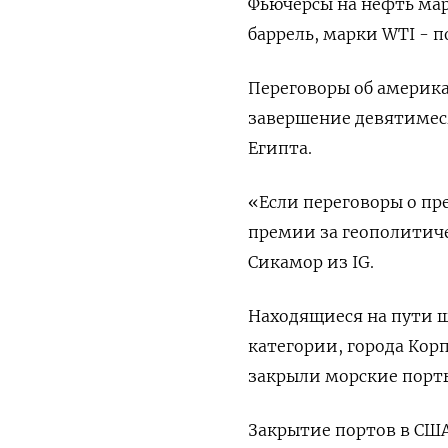
Фьючерсы на нефть марк
баррель, марки WTI - п
Переговоры об америк
завершение девятимеся
Египта.
«Если переговоры о пр
премии за геополитиче
Сикамор из IG.
Находящиеся на пути ш
категории, города Кор
закрыли морские порты
Закрытие портов в США