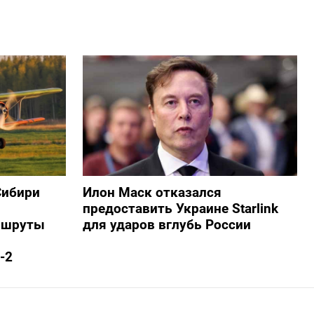
Сибири
Илон Маск отказался
предоставить Украине Starlink
ршруты
для ударов вглубь России
-2