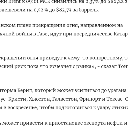
и Brent к 09:01 МСК снизились на 0,37% до $86,22 з
одешевели на 0,52% до $82,73 за баррель.
анском плане прекращения огня, направленном на
чной войны в Газе, идут при посредничестве Катар
екращении огня приведут к чему-то конкретному, т
ский риск пока что исчезнет с рынка», - сказал Тон
торма Берил, который может усилиться до урагана
пус-Кристи, Хьюстон, Галвестон, Фрипорт и Тексас-
 в воскресенье, чтобы подготовиться к удару стихи
 может привести к приостановке экспорта нефти и