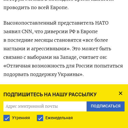
проводить по всей Европе.
Высокопоставленный представитель НАТО
заявил CNN, что диверсии РФ в Европе
в последние месяцы становятся «все более
наглыми и агрессивными». Это может быть
связано с выборами на Западе, считает он:
«Отличная возможность для России попытаться
подорвать поддержку Украины».
«То, что мы наблюдаем сейчас, — это самые
ПОДПИШИТЕСЬ НА НАШУ РАССЫЛКУ
скоординированные и агрессивные действия
ПОДПИСАТЬСЯ
со времен Холодной войны. Мы видим саботаж,
террористические заговоры, поджоги —
Утренняя
Еженедельная
реальные вещи, которые унесли человеческие