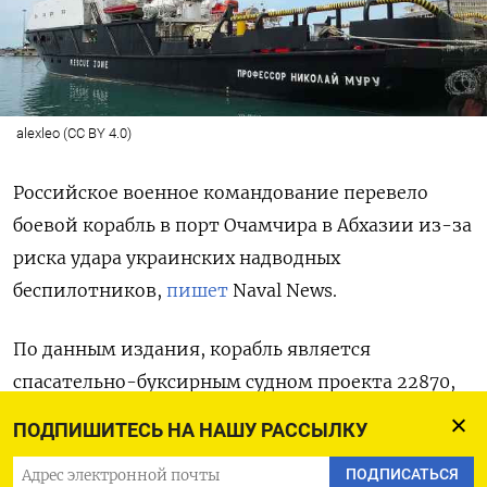
alexleo (CC BY 4.0)
Российское военное командование перевело
боевой корабль в порт Очамчира в Абхазии из-за
риска удара украинских надводных
беспилотников,
пишет
Naval News.
По данным издания, корабль является
спасательно-буксирным судном проекта 22870,
ранее он был пришвартованным в своем порту
ПОДПИШИТЕСЬ НА НАШУ РАССЫЛКУ
приписки Новороссийск 28 июня, затем
ПОДПИСАТЬСЯ
он вышел в море и был замечен на спутниковых