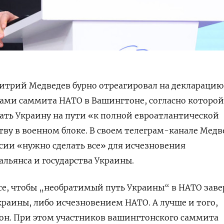
итрий Медведев бурно отреагировал на декларацию
ами саммита НАТО в Вашингтоне, согласно которой
ть Украину на пути
«к полной евроатлантической
тву в военном блоке. В своем телеграм-канале Медв
ссии «нужно сделать все» для исчезновения
альянса и государства Украины.
се, чтобы „необратимый путь Украины“ в НАТО зав
раины, либо исчезновением НАТО. А лучше и того,
 он. При этом участников вашингтонского саммита