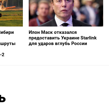
Сибири
Илон Маск отказался
предоставить Украине Starlink
ршруты
для ударов вглубь России
-2
ь