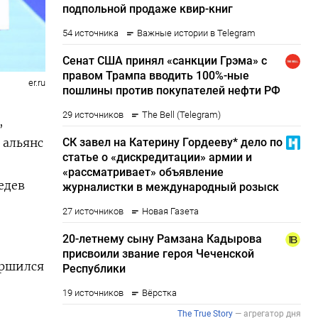
er.ru
,
 альянс
едев
ершился