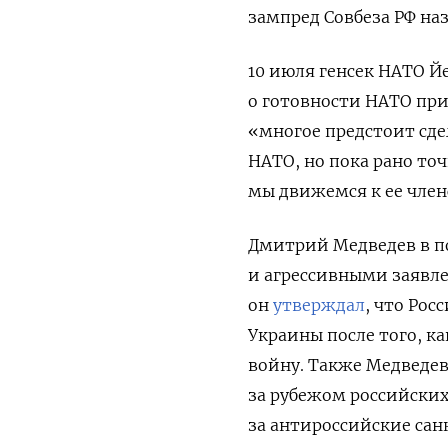
зампред Совбеза РФ на
10 июля генсек НАТО Й
о готовности НАТО при
«многое предстоит сде
НАТО, но пока рано точ
мы движемся к ее член
Дмитрий Медведев в п
и агрессивными заявле
он
утверждал
, что Рос
Украины после того, к
войну. Также Медведе
за рубежом российски
за антироссийские са