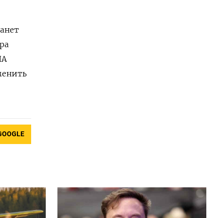
танет
ра
ША
менить
GOOGLE