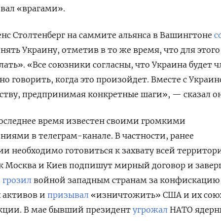
звал «врагами».
енс Столтенберг на саммите альянса в Вашингтоне
с
нять Украину, отметив в то же время, что для этого
лать».
«Все союзники согласны, что Украина будет 
но говорить, когда это произойдет. Вместе с Украи
ству, предпринимая конкретные шаги», — сказал он
оследнее время известен своими громкими
ниями в телеграм-канале. В частности, ранее
сии необходимо готовиться к захвату всей территор
ак Москва и Киев подпишут мирный договор и заве
в
грозил
войной западным странам за конфискацию
х активов и
призывал
«изничтожить» США и их сою
нкции. В мае бывший президент
угрожал
НАТО ядер