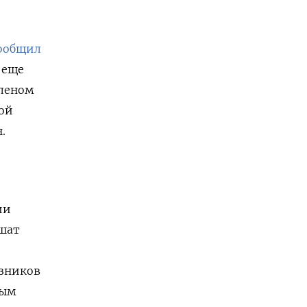
ообщил
 еще
членом
ной
.
ии
ршат
зников
ным