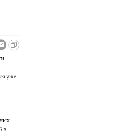
ли
ся уже
ьных
S в