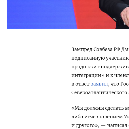
Зампред Совбеза РФ Дм
подписанную участник
продолжит поддержива
интеграции» и к членс
в ответ
заявил
, что Ро
Североатлантического 
«Мы должны сделать в
либо исчезновением Ук
и другого», — написал