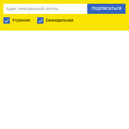
Оппозиционный блок ХДС/ХСС уверенно
ПОДПИСАТЬСЯ
занимает
первую строчку в немецких
Утренняя
Еженедельная
партийных рейтингах и имеет все шансы
возглавить следующее правительство Германии
после парламентских выборов, намеченных
на осень 2025 года.
В апреле о возвращении в Украину мужчин
призывного возраста говорила Польша. Тогда
министр обороны страны Владислав Косиняк-
Камыш
заявил
, что Варшава готова помогать
украинским властям в поиске военнообязанных
украинцев на своей территории и отправке
их на родину. Он при этом подчеркнул, что
польские власти давно предложили Киеву