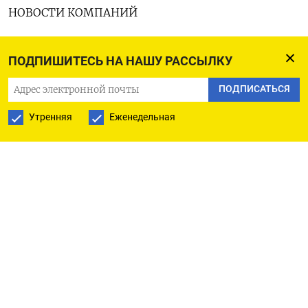
НОВОСТИ КОМПАНИЙ
- МТС опубликует финансовые и операционные
ПОДПИШИТЕСЬ НА НАШУ РАССЫЛКУ
результаты за 1 квартал
ПОДПИСАТЬСЯ
- Аэрофлот опубликует операционные
Утренняя
Еженедельная
результаты за июнь
ДЕНЕЖНЫЙ РЫНОК
Четверг, 11 июля
- Аукцион репо Казначейства РФ, 1 млрд р на 1 дн
- Аукцион репо Казначейства РФ, 30 млрд р на 91
дн