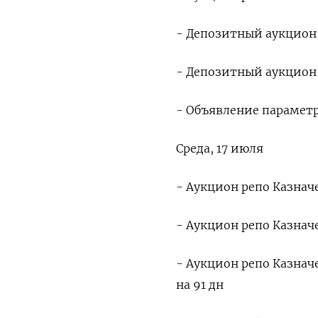
- Депозитный аукцион 
- Депозитный аукцион К
- Объявление параметр
Среда, 17 июля
- Аукцион репо Казначе
- Аукцион репо Казначе
- Аукцион репо Казнач
на 91 дн