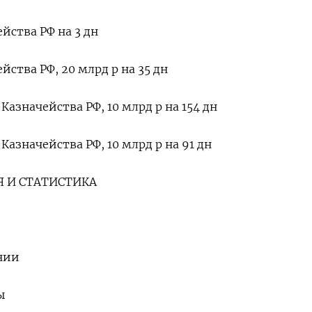
йства РФ на 3 дн
йства РФ, 20 млрд р на 35 дн
азначейства РФ, 10 млрд р на 154 дн
азначейства РФ, 10 млрд р на 91 дн
 И СТАТИСТИКА
нии
ы