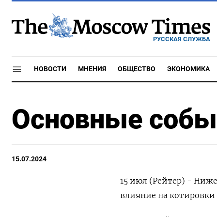
РУССКАЯ СЛУЖБА
НОВОСТИ
МНЕНИЯ
ОБЩЕСТВО
ЭКОНОМИКА
Основные событ
15.07.2024
15 июл (Рейтер) - Ниж
влияние на котировки 