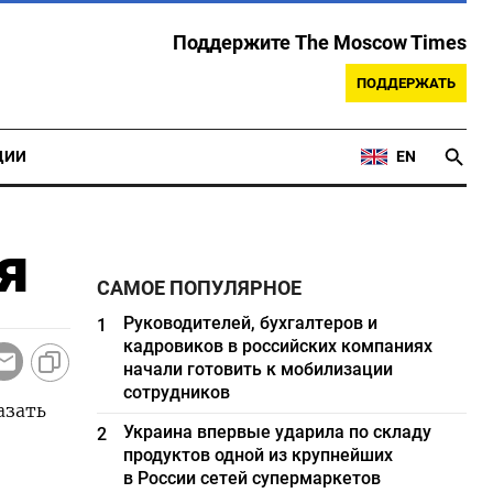
Поддержите The Moscow Times
ПОДДЕРЖАТЬ
ЦИИ
EN
я
САМОЕ ПОПУЛЯРНОЕ
Руководителей, бухгалтеров и
1
кадровиков в российских компаниях
начали готовить к мобилизации
сотрудников
азать
Украина впервые ударила по складу
2
продуктов одной из крупнейших
в России сетей супермаркетов