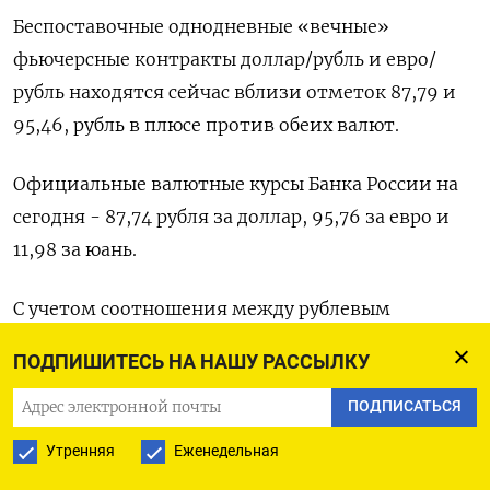
Беспоставочные однодневные «вечные»
фьючерсные контракты доллар/рубль и евро/
рубль находятся сейчас вблизи отметок 87,79 и
95,46, рубль в плюсе против обеих валют.
Официальные валютные курсы Банка России на
сегодня - 87,74 рубля за доллар, 95,76 за евро и
11,98 за юань.
С учетом соотношения между рублевым
биржевым курсом китайской валюты и так
ПОДПИШИТЕСЬ НА НАШУ РАССЫЛКУ
называемым «офшорным» курсом доллар/юань
валюта США сейчас оценивается в 87,09 рубля,
ПОДПИСАТЬСЯ
евро через форекс-расчеты с юанем оценивается
Утренняя
Еженедельная
в 94,91 рубля - обе валюты немного теряют от