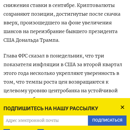
снижения ставки в сентябре. Криптовалюты
сохраняют позиции, достигнутые после скачка
вверх, произошедшего на фоне увеличения
шансов на переизбрание бывшего президента
США Дональда Трампа.
Глава ФРС сказал в понедельник, что три
показателя инфляции в США за второй квартал
этого года несколько укрепляют уверенность в
том, что темпы роста цен возвращаются к
целевому уровню центробанка на устойчивой
основе, что было воспринято участниками рынка
как указание на то, что снижение процентных
ПОДПИШИТЕСЬ НА НАШУ РАССЫЛКУ
ставок не за горами.
ПОДПИСАТЬСЯ