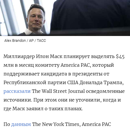
Alex Brandon / AP / ТАСС
Миллиардер Илон Маск планирует выделять $45
млн в месяц комитету America
PAC, который
поддерживает кандидата в президенты от
Республиканской партии США Дональда Трампа,
рассказали
The
Wall
Street
Journal
осведомленные
источники. При этом они не уточнили, когда и
где Маск заявил о таких планах.
По
данным
The
New
York
Times, America
PAC