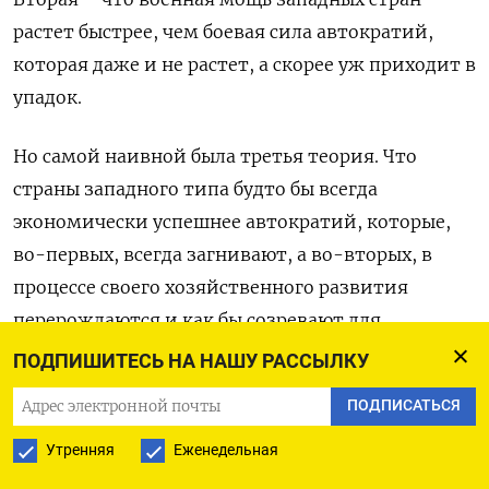
растет быстрее, чем боевая сила автократий,
которая даже и не растет, а скорее уж приходит в
упадок.
Но самой наивной была третья теория. Что
страны западного типа будто бы всегда
экономически успешнее автократий, которые,
во-первых, всегда загнивают, а во-вторых, в
процессе своего хозяйственного развития
перерождаются и как бы созревают для
превращения в демократии.
ПОДПИШИТЕСЬ НА НАШУ РАССЫЛКУ
ПОДПИСАТЬСЯ
Были даже заготовлены расчеты уровней ВВП на
душу населения, превышение которых якобы
Утренняя
Еженедельная
делало переход от диктатур к демократиям