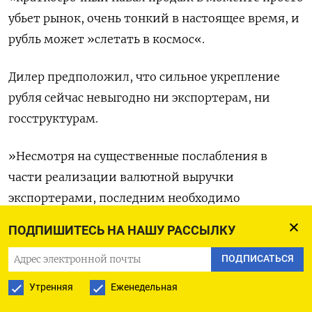
убьет рынок, очень тонкий в настоящее время, и
рубль может »слетать в космос«.
Дилер предположил, что сильное укрепление
рубля сейчас невыгодно ни экспортерам, ни
госструктурам.
»Несмотря на существенные послабления в
части реализации валютной выручки
экспортерами, последним необходимо
готовиться к налоговым выплатам 29 июля. И,
ПОДПИШИТЕСЬ НА НАШУ РАССЫЛКУ
скорее, следует ожидать их активизации
ПОДПИСАТЬСЯ
пораньше, чем обычно, учитывая снижение
биржевых оборотов«, - согласен и Евгений
Утренняя
Еженедельная
Локтюхов из Промсвязьбанка.