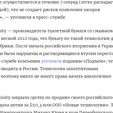
 осуществляется в течение 7 секунд (легко распадае
ой), что не создает рисков появления засоров
, — уточнили в пресс-службе.
sity — производитель туалетной бумаги со смывае
 весной 2022 года, что бумагу по такой технологии 
брики. После начала российского вторжения в Укра
ки были нарушены и растворяющиеся втулки перест
сс-службе компании
уточняли
изданию «Подъем», чт
зводить в России. Технология запатентована
 поэтому никто не имеет права начать аналогичное
ssity закрыла сделку по продаже своего российского
дала актив за $117,3 млн ООО «Новые технологии». 
 Минпромторга Михаил Юрин в ходе Петербургского