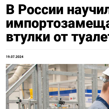
В России научи
импортозамещ
втулки от туал
19.07.2024