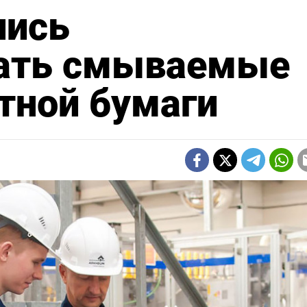
лись
ать смываемые
етной бумаги