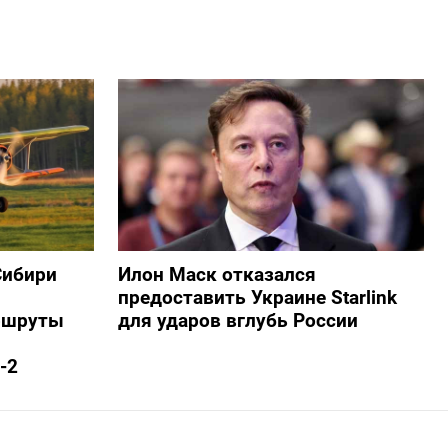
Сибири
Илон Маск отказался
предоставить Украине Starlink
ршруты
для ударов вглубь России
-2