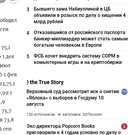
Бывшего зама Набиуллиной в ЦБ
3
объявили в розыск по делу о хищении 4
сообщил
млрд рублей
ости
Отказавшийся от российского паспорта
4
банкир-миллиардер может стать самым
богатым человеком в Европе
 75,1
ФСБ хочет внедрить систему СОРМ в
6 1 дек
5
комьютерные игры и на криптобиржи
1 июл
56 1 фев
23,75 1
0,99 1
3,9
 73,7
в 73,8
1 сен