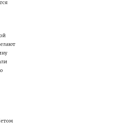
тся
мой
делают
ину
али
о
Летом