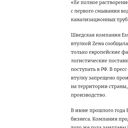
«Ее полное растворение
с первого смывания вод
канализационных труб»
Шведская компания Es
втулкой Zewa сообщала
только европейские фа
логистические постав
поступать в РФ. В пре
втулку запрещено прои
на территории страны,
производство.
В июне прошлого года E
бизнеса. Компания про
того же года замглавы