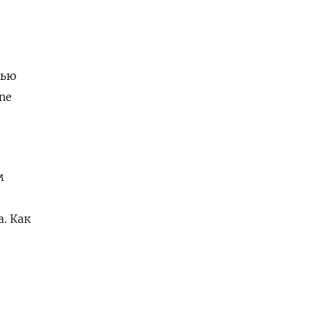
сью
ne
м
. Как