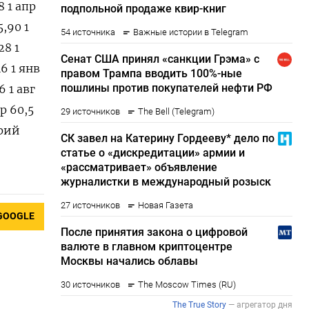
8 1 апр
5,90 1
28 1
46 1 янв
6 1 авг
ар 60,5
трий
GOOGLE