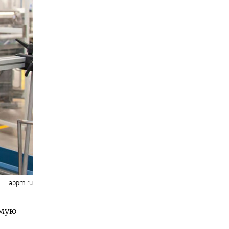
appm.ru
емую