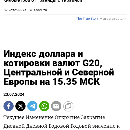
Индекс доллара и
котировки валют G20,
Центральной и Северной
Европы на 15.35 МСК
23.07.2024
Текущее Изменение Открытие Закрытие Дневной Дневной Годовой Годовой значение к максимум минимум максимум минимум закрытию, % Индекс доллара к 6 валютам : 104,44 0,134 104,29 104,3 104,47 104,2 106,51 101,29 Евро 1,0858 -0,28 1,089 1,0889 1,0896 1,0857 1,1044 1,0602 Японская иена 156,2 -0,51 157,01 157 157,1 155,83 161,99 140,82 Британский фунт 1,2907 -0,19 1,2931 1,2932 1,2934 1,2889 1,3044 1,23 Канадский доллар 1,3762 0,08 1,3752 1,3751 1,3773 1,3753 1,3846 1,323 Шведская крона 10,7607 0,41 10,7152 10,7168 10,7616 10,7066 11,0487 10,0558 Швейцарский франк 0,8916 0,24 0,8895 0,8895 0,892 0,8889 0,9224 0,84 Валюты G20: Аргентинский песо 925,5 0,16 0 925,5 0 0 926,24 810,65 Австралийский доллар 0,6619 -0,35 0,6642 0,6642 0,6645 0,6621 0,6839 0,6363 Бразильский реал 5,6042 0,47 5,5784 5,5779 5,6049 5,5673 5,7009 4,8314 Индийская рупия 83,675 0,03 83,654 83,6514 83,715 83,615 83,739 82,65 Индонезийская рупия 16 205 -0,06 16 210 16 215 16 220 16 190 16 493 15 450 Китайский юань 7,2745 0,01 7,2729 7,2736 7,2748 7,2729 7,2761 7,1097 Мексиканский песо 18,0177 0,52 17,925 17,925 18,03 17,9335 18,986 16,2645 Российский рубль 87,2 -0,73 87,9 87,8455 88,2955 85,9295 95,4705 82,02 Саудовский риал 3,7509 0 3,7508 3,7508 3,7511 3,7506 3,7521 3,7483 Турецкая лира 32,9171 0,03 32,8813 32,9085 32,9949 32,8982 33,1682 29,567 Южнокорейская вона 1 386,21 -0,06 1 386,99 1 386,99 1 387,76 1 382,64 1 400,15 1 291,17 Южноафриканский ранд 18,4078 0,85 18,2616 18,252 18,4489 18,2416 19,3912 17,8718 Европа: Польский злотый 3,9409 0,38 3,9256 3,9258 3,9422 3,9267 4,1235 3,892 Чешская крона 23,377 0,91 23,171 23,166 23,381 23,167 23,883 22,308 Венгерский форинт 359,87 0,67 357,38 357,48 359,95 357,53 373,51 343,35 Норвежская крона 11,0308 0,86 10,9402 10,9366 11,0325 10,9429 11,1375 10,1432