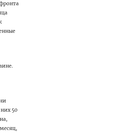
 фронта
яца
к
ленные
аине.
они
 них 50
на,
 месяц,