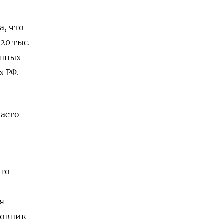
а, что
20 тыс.
анных
х РФ.
Часто
ого
я
новник