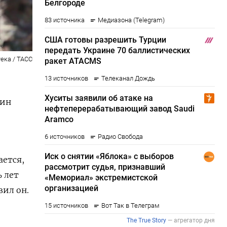
ека / ТАСС
кин
ается,
 лет
вил он.