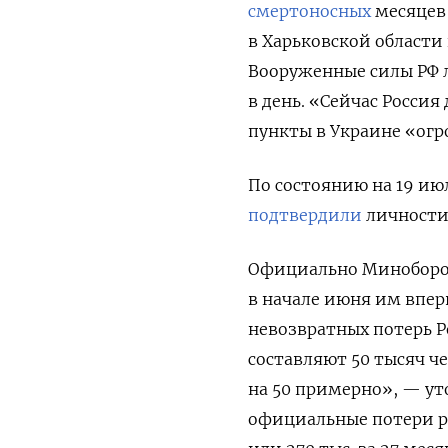
смертоносных
месяцев 
в Харьковской области 
Вооруженные силы РФ л
в день.
«Сейчас Россия 
пункты в Украине «огр
По состоянию на 19 ию
подтвердили
личности 
Официально Миноборон
в начале июня им впе
невозвратных потерь Р
составляют
50 тысяч ч
на 50 примерно», — ут
официальные потери ро