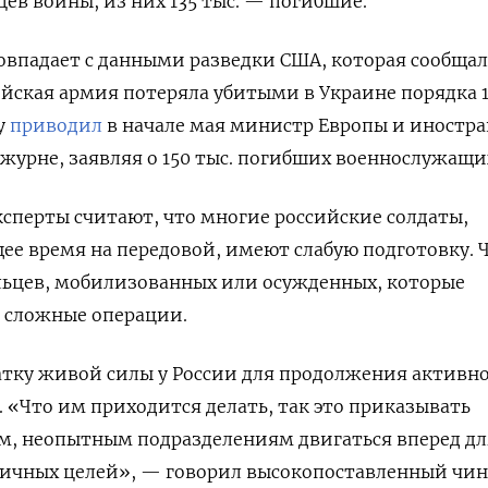
яцев войны, из них 135 тыс. — погибшие.
овпадает с данными разведки США, которая сообщал
ийская армия потеряла убитыми в Украине порядка 1
у
приводил
в начале мая министр Европы и иностр
журне, заявляя о 150 тыс. погибших военнослужащи
ксперты считают, что многие российские солдаты,
ее время на передовой, имеют слабую подготовку. 
ьцев, мобилизованных или осужденных, которые
ь сложные операции.
тку живой силы у России для продолжения активн
. «Что им приходится делать, так это приказывать
, неопытным подразделениям двигаться вперед дл
ичных целей», — говорил высокопоставленный чи