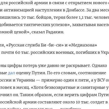
для российской армии в связи с открытием нового
и активизацией наступления в Донбассе. За два мес
ишились 70 тыс. бойцов, теряя
более 1,1 тыс. челове
добивается тактических успехов», захватывая насе
омной ценой», сказал Радакин.
ля, «Русская служба Би-би-си» и «Медиазона»
почти 60 тыс. российских военных, погибших в Укр
ы цифры потерь уже давно не раскрывает. Однако
рвые
дал
оценку Путин. По его словам, соотношение
оссии и Украины — примерно один к пяти, а у ВСУ 
еловек в месяц
.
«Хотя безвозвратные и санитарные у
очнил он. Таким образом, если верить цифрам Пути
ссийской армии составляют около 10 тыс. солдат в