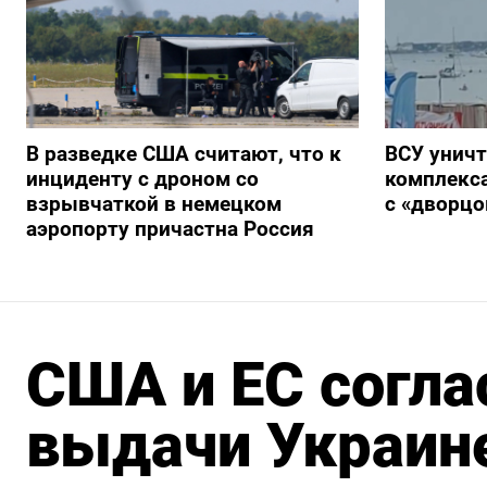
В разведке США считают, что к
ВСУ унич
инциденту с дроном со
комплекс
взрывчаткой в немецком
с «дворц
аэропорту причастна Россия
США и ЕС согла
выдачи Украине