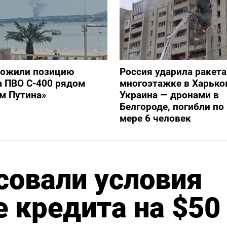
тожили позицию
Россия ударила ракет
а ПВО С-400 рядом
многоэтажке в Харько
ом Путина»
Украина — дронами в
Белгороде, погибли п
мере 6 человек
совали условия
 кредита на $50