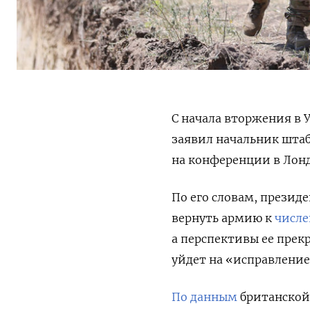
С начала вторжения в У
заявил начальник шта
на конференции в Лон
По его словам, презид
вернуть армию к
числе
а перспективы ее прек
уйдет на «исправление
По данным
британской