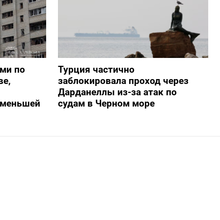
ами по
Турция частично
ве,
заблокировала проход через
Дарданеллы из-за атак по
о меньшей
судам в Черном море