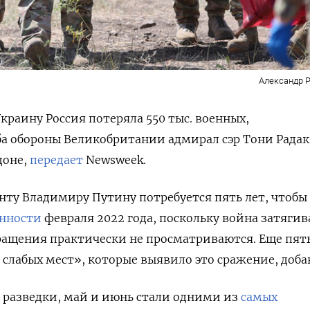
Александр Р
краину Россия потеряла 550 тыс. военных,
ба обороны Великобритании адмирал сэр Тони Рада
доне,
передает
Newsweek.
енту Владимиру Путину потребуется пять лет, чтобы
нности
февраля 2022 года, поскольку война затягив
ращения практически не просматриваются. Еще пять
 слабых мест», которые выявило это сражение, доба
 разведки, май и июнь стали одними из
самых