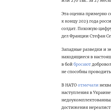
или 270 тыс. за 27 мес
Эта оценка примерно с
к концу 2023 года росс
солдат. Похожую цифр
дел Франции Стефан Се
Западные разведки и э
находящиеся в настоящ
в бой
бросают
добровол
не способны проводит
В НАТО
отмечали
нехва
наступления в Украине
недоукомплектованным
достижения нереалист