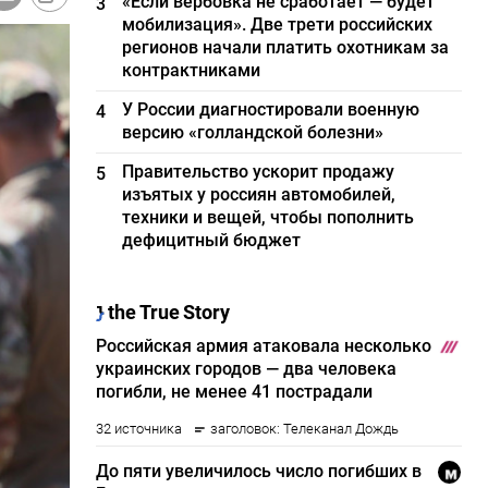
«Если вербовка не сработает — будет
3
мобилизация». Две трети российских
регионов начали платить охотникам за
контрактниками
У России диагностировали военную
4
версию «голландской болезни»
Правительство ускорит продажу
5
изъятых у россиян автомобилей,
техники и вещей, чтобы пополнить
дефицитный бюджет