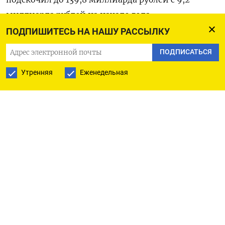
миллиарда рублей на начало года.
ПОДПИШИТЕСЬ НА НАШУ РАССЫЛКУ
Капвложения компании за этот период выросли
ПОДПИСАТЬСЯ
на 15,7% до 122 миллиардов рублей со 105,5
миллиардов рублей годом ранее. (Оксана
Утренняя
Еженедельная
Кобзева)
ПОДПИСАТЬСЯ НА ТЕЛЕГРАМ
ПОДПИСАТЬСЯ В GOOGLE