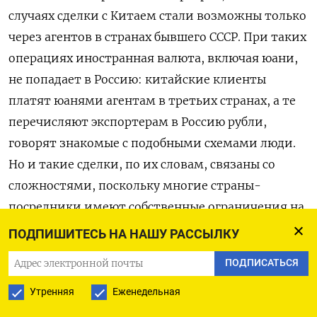
случаях сделки с Китаем стали возможны только
через агентов в странах бывшего СССР. При таких
операциях иностранная валюта, включая юани,
не попадает в Россию: китайские клиенты
платят юанями агентам в третьих странах, а те
перечисляют экспортерам в Россию рубли,
говорят знакомые с подобными схемами люди.
Но и такие сделки, по их словам, связаны со
сложностями, поскольку многие страны-
посредники имеют собственные ограничения на
валютные переводы.
ПОДПИШИТЕСЬ НА НАШУ РАССЫЛКУ
ПОДПИСАТЬСЯ
Все более популярны становятся расчеты
криптовалютой через Гонконг, но и здесь
Утренняя
Еженедельная
россияне вынуждены пользоваться услугами