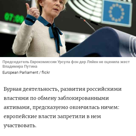
Председатель Еврокомиссии Урсула фон дер Ляйен не оценила жест
Владимира Путина
European Parliament / flickr
Бурная деятельность, развития российскими
властями по обмену заблокированными
активами, предсказуемо окончилась ничем:
европейские власти запретили в нем
участвовать.