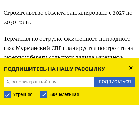
Строительство объекта запланировано с 2027 по
2030 годы.
Терминал по отгрузке сжиженного природного
газа Мурманский СПГ планируется построить на
северном берегу Кольского залива Баренцева
моря, недалеко от Мурманска и села
ПОДПИШИТЕСЬ НА НАШУ РАССЫЛКУ
Белокаменки, где расположен Центр
ПОДПИСАТЬСЯ
строительства крупнотоннажных морских
сооружений Новатэка. (Оксана Кобзева)
Утренняя
Еженедельная
ПОДПИСАТЬСЯ НА ТЕЛЕГРАМ