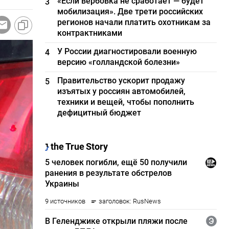
«Если вербовка не сработает — будет
3
мобилизация». Две трети российских
регионов начали платить охотникам за
контрактниками
У России диагностировали военную
4
версию «голландской болезни»
Правительство ускорит продажу
5
изъятых у россиян автомобилей,
техники и вещей, чтобы пополнить
дефицитный бюджет