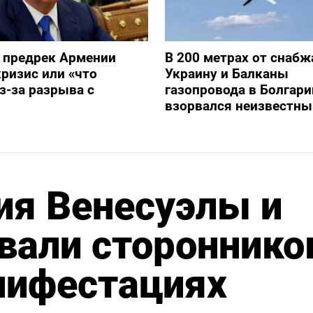
 предрек Армении
В 200 метрах от снаб
ризис или «что
Украину и Балканы
з-за разрыва с
газопровода в Болгари
взорвался неизвестны
ия Венесуэлы и
вали стороннико
нифестациях