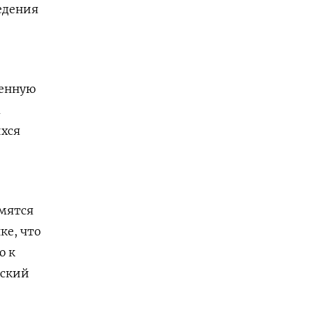
едения
венную
а
ихся
мятся
ке, что
ю к
йский