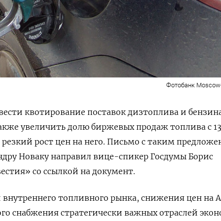
Фотобанк Moscow-Li
вести квотирование поставок дизтоплива и бензина
акже увеличить долю биржевых продаж топлива c 1
 резкий рост цен на него. Письмо с таким предлож
ндру Новаку направил вице-спикер Госдумы Борис
естия» со ссылкой на документ.
 внутреннего топливного рынка, снижения цен на А
ого снабжения стратегически важных отраслей эко