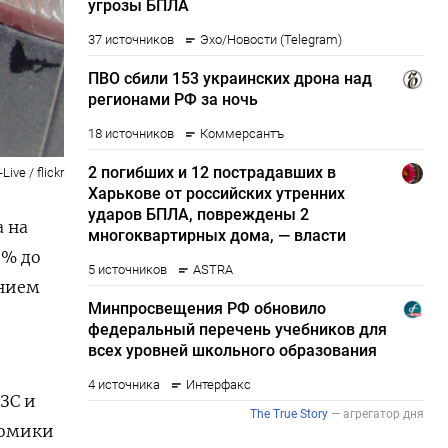
ve / flickr
 на
3% до
ением
ЗС и
номики