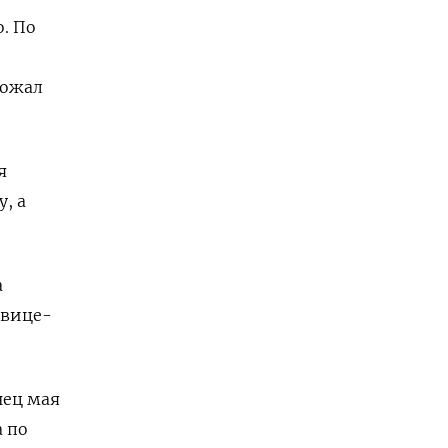
. По
рожал
я
, а
а
 вице-
нец мая
а по