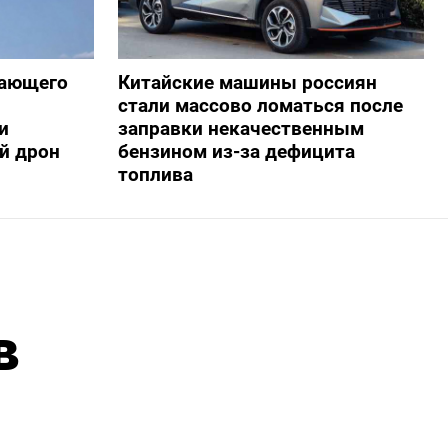
жающего
Китайские машины россиян
стали массово ломаться после
и
заправки некачественным
й дрон
бензином из-за дефицита
топлива
в