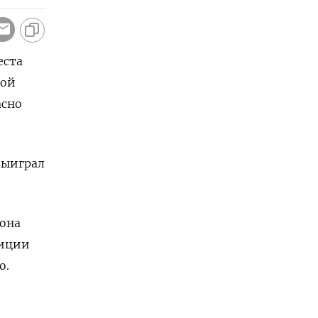
еста
дой
асно
выиграл
 она
зиции
о.