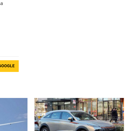
за
GOOGLE