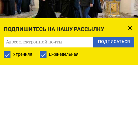
ПОДПИШИТЕСЬ НА НАШУ РАССЫЛКУ
ПОДПИСАТЬСЯ
Утренняя
Еженедельная
Владимиру Путину (на переднем плане) не хотелось бы повторить
судьбу временщика Бирона (в могиле), которого сверг нелояльный
генералитет
Алексей Даничев, РИА «Новости» / kremlin.ru
В последние месяцы мы увидели целый ряд
политических перестановок и изменений:
чистка в Минобороны, уход Патрушева,
перегруппировка в правительстве, кадровая
чехарда в регионах. Эти увольнения
и назначения значимы, но важны не конкретные