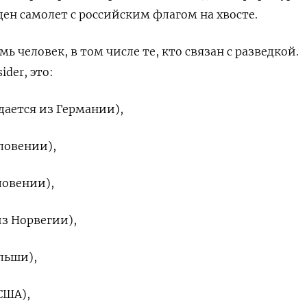
ден самолет с российским флагом на хвосте.
мь человек, в том числе те, кто связан с разведкой.
der, это:
ается из Германии),
ловении),
ловении),
з Норвегии),
льши),
США),