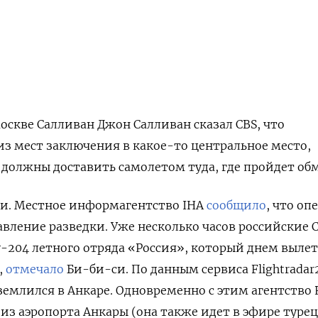
скве Салливан Джон Салливан сказал CBS, что
з мест заключения в какое-то центральное место,
 должны доставить самолетом туда, где пройдет об
ии. Местное информагентство IHA
сообщило
, что о
авление разведки. Уже несколько часов российские
у-204 летного отряда «Россия», который днем выле
,
отмечало
Би-би-си. По данным сервиса Flightradar
землился в Анкаре. Одновременно с этим агентство 
из аэропорта Анкары (она также идет в эфире туре