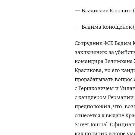
— Владислав Клюшин (
— Вадима Конощенок (
Сотрудник ФСБ Вадим 
заключению за убийство
командира Зелимхана 
Красикова, но его канд
прорабатывать вопрос 
с Гершковичем и Уилан
с канцлером Германии 
предположил, что, воз
отнесется к выдаче Кра
Street Journal. Официа
как политик вскоре ум