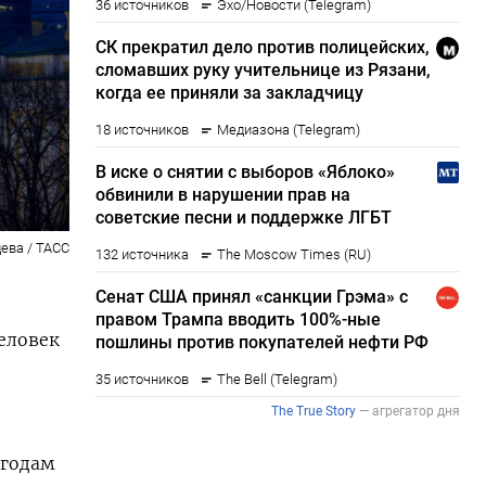
ева / ТАСС
еловек
 годам