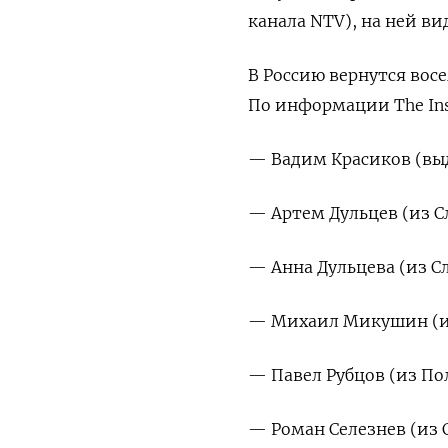
канала NTV), на ней ви
В Россию вернутся восе
По информации The Insi
— Вадим Красиков (выд
— Артем Дульцев (из С
— Анна Дульцева (из С
— Михаил Микушин (и
— Павел Рубцов (из По
— Роман Селезнев (из 