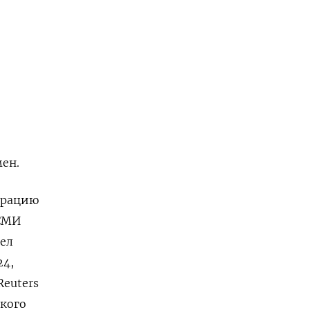
мен.
перацию
 СМИ
тел
24,
Reuters
цкого