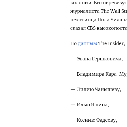
колонии. Его перевезут
журналиста The Wall St
пехотинца Пола Уилан
сказал CBS высокопос
По
данным
The Insider,
— Эвана Гершковича,
— Владимира Кара-Му
— Лилию Чанышеву,
— Илью Яшина,
— Ксению Фадееву,