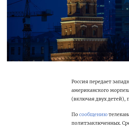
Россия передает запад
американского морпеха
(включая двух детей),
По
сообщению
телекана
политзаключенных. Ср