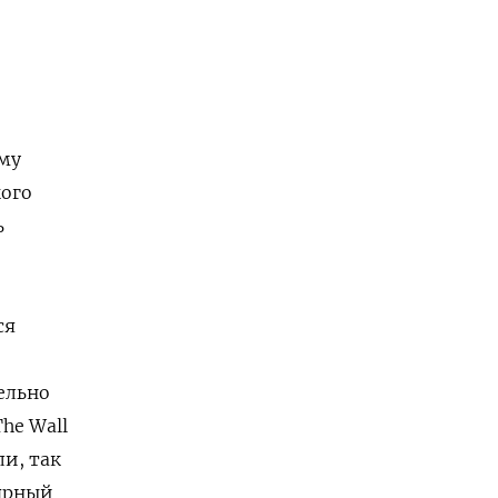
му
кого
ь
ся
ельно
he Wall
ли, так
лярный