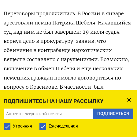
Переговоры продолжились. В России в январе
арестовали немца Патрика Шебеля. Начавшийся
суд над ним не был завершен: 29 июля судья
вернул дело в прокуратуру, заявив, что
обвинение в контрабанде наркотических
веществ составлено с нарушениями. Возможно,
включение в обмен Шебеля и еще нескольких
немецких граждан помогло договориться по
вопросу о Красикове. В частности, был
освобожден Рико Кригер, которого в Беларуси
ПОДПИШИТЕСЬ НА НАШУ РАССЫЛКУ
приговорили к смертной казни по обвинению в
ПОДПИСАТЬСЯ
терроризме, наемничестве и др. (а два дня назад
Александр Лукашенко его помиловал). В обмен
Утренняя
Еженедельная
был включен и 19-летний Кевин Лик, имеющий