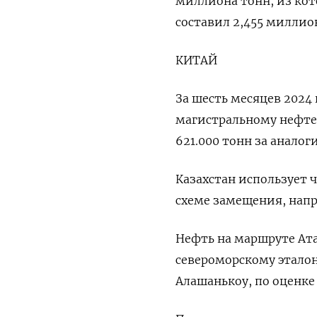
миллиона тонн, из кот
составил 2,455 миллио
КИТАЙ
За шесть месяцев 2024
магистральному нефтеп
621.000 тонн за анало
Казахстан использует 
схеме замещения, напр
Нефть на маршруте Ат
североморскому эталону
Алашанькоу, по оценк