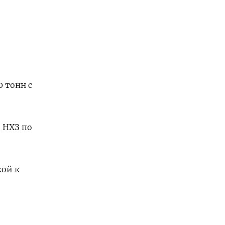
 тонн с
 НХЗ по
кой к