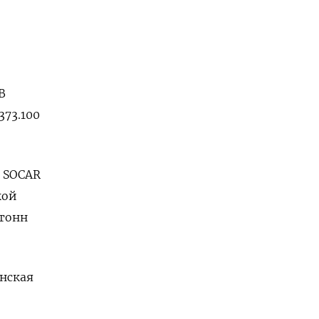
В
373.100
й SOCAR
кой
 тонн
анская