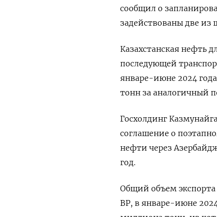
сообщил о запланирова
задействованы две из 
Казахстанская нефть дл
последующей транспорт
январе-июне 2024 года 
тонн за аналогичный п
Госхолдинг Казмунайга
соглашение о поэтапн
нефти через Азербайджа
год.
Общий объем экспорта 
BP, в январе-июне 2024