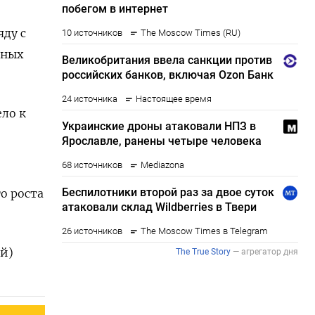
яду с
дных
ло к
о роста
ий)