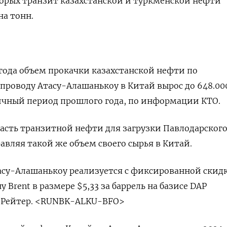
орых транзит казахстанской и туркменской нефти
на тонн.
 года объем прокачки казахстанской нефти по
роводу Атасу-Алашанькоу в Китай вырос до 648.000
гичный период прошлого года, по информации КТО.
часть транзитной нефти для загрузки Павлодарского
авляя такой же объем своего сырья в Китай.
асу-Алашанькоу реализуется с фиксированной скид
 Brent в размере $5,33 за баррель на базисе DAP
е Рейтер. <RUNBK-ALKU-BFO>