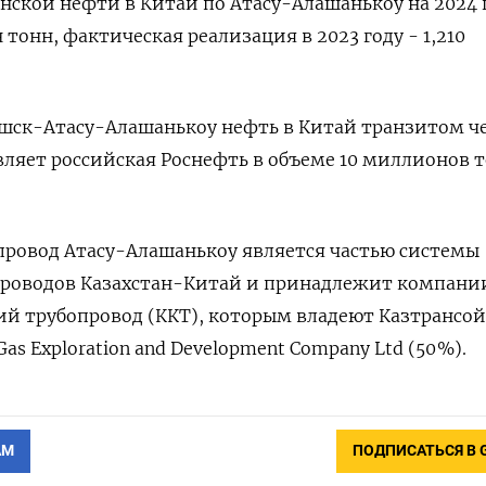
анской нефти в Китай по Атасу-Алашанькоу на 2024 
 тонн, фактическая реализация в 2023 году - 1,210
ск-Атасу-Алашанькоу нефть в Китай транзитом ч
вляет российская Роснефть в объеме 10 миллионов т
ровод Атасу-Алашанькоу является частью системы
роводов Казахстан-Китай и принадлежит компани
й трубопровод (ККТ), которым владеют Казтрансой
 Gas Exploration and Development Company Ltd (50 %).
АМ
ПОДПИСАТЬСЯ В 