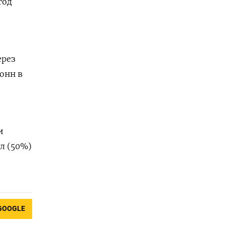
год
ерез
онн в
и
л (50%)
GOOGLE