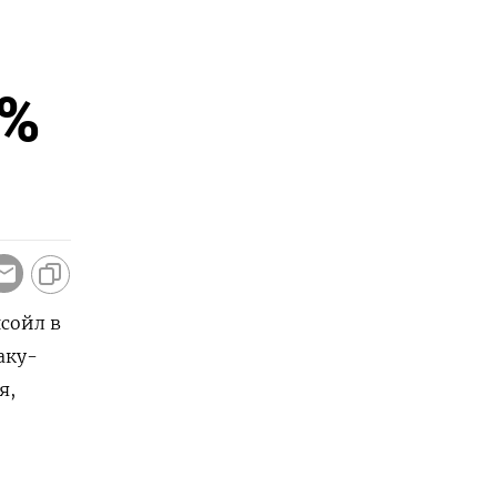
4%
сойл в
аку-
я,