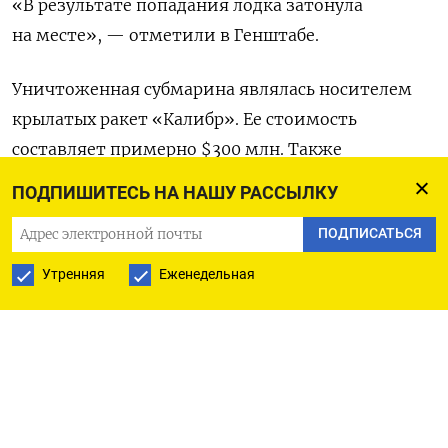
«В результате попадания лодка затонула
на месте», — отметили в Генштабе.
Уничтоженная субмарина являлась носителем
крылатых ракет «Калибр». Ее стоимость
составляет примерно $300 млн. Также
в результате удара по оккупированному Крыму
ПОДПИШИТЕСЬ НА НАШУ РАССЫЛКУ
значительные повреждения получили четыре
ПОДПИСАТЬСЯ
пусковых установки ЗРК «Триумф».
Утренняя
Еженедельная
Осенью прошлого года Украине удалось поразить
«Ростов-на-Дону», после чего подлодка была
отправлена в ремонтный док. Доковый
ремонт
завершился
в июле этого года, далее
планировалось проведение восстановительных
работ на плаву.