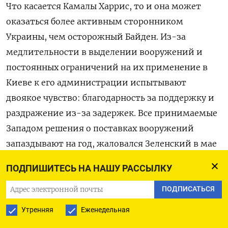
Что касается Камалы Харрис, то и она может
оказаться более активным сторонником
Украины, чем осторожный Байден. Из-за
медлительности в выделении вооружений и
постоянных ограничений на их применение в
Киеве к его администрации испытывают
двоякое чувство: благодарность за поддержку и
раздражение из-за задержек. Все принимаемые
Западом решения о поставках вооружений
запаздывают на год, жаловался Зеленский в мае
в интервью Reuters.
ПОДПИШИТЕСЬ НА НАШУ РАССЫЛКУ
Близкие к украинскому президенту люди
ПОДПИСАТЬСЯ
пояснили Камински: выдвижение Харрис в
Утренняя
Еженедельная
президенты Киев обнадеживает (она член